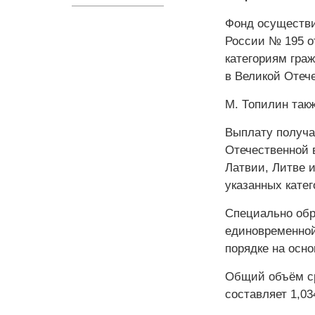
Фонд осуществи
России № 195 о
категориям гра
в Великой Отече
М. Топилин так
Выплату получа
Отечественной 
Латвии, Литве 
указанных катег
Специально обр
единовременной
порядке на осн
Общий объём ср
составляет 1,03