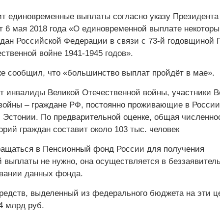
т единовременные выплаты согласно указу Президента
т 6 мая 2018 года «О единовременной выплате некотор
ждан Российской Федерации в связи с 73-й годовщиной
ственной войне 1941-1945 годов».
же сообщил, что «большинство выплат пройдёт в мае».
т инвалиды Великой Отечественной войны, участники В
войны – граждане РФ, постоянно проживающие в России
и Эстонии. По предварительной оценке, общая численно
орий граждан составит около 103 тыс. человек
ащаться в Пенсионный фонд России для получения
 выплаты не нужно, она осуществляется в беззаявител
овании данных фонда.
едств, выделенный из федерального бюджета на эти ц
4 млрд руб.