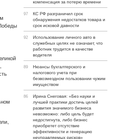
компенсация за потерю времени
КС РФ разграничил срок
97
ым
обнаружения недостатков товара и
 Победы
срок исковой давности
Использование личного авто в
92
служебных целях не означает, что
работник трудится в качестве
водителя
еликой
,
Нюансы бухгалтерского и
89
налогового учета при
сть
безвозмездном пользовании чужим
имуществом
Ирина Снеговая: «Без науки и
86
ьном
лучшей практики достичь целей
развития значимого бизнеса
невозможно: либо цель будет
недостигнута, либо бизнес
ели,
приобретет отсутствие
эффективности и генерацию
неуправляемых рисков»