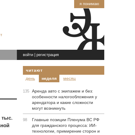
я понимаю
т
войти
|
регистрация
читают
день
неделя
месяц
Аренда авто с экипажем и без:
135
особенности налогообложения у
арендатора и какие сложности
могут возникнуть
 тыс.
Главные позиции Пленума ВС РФ
98
ьной
для гражданского процесса: ИИ-
технологии, примирение сторон и