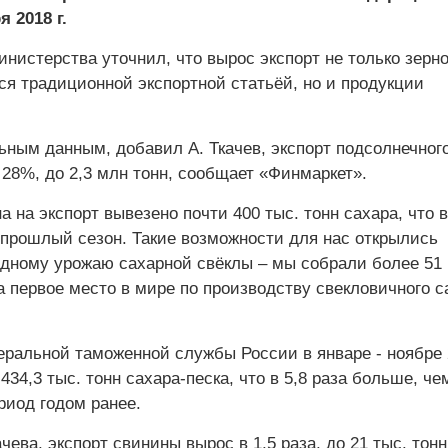
я 2018 г.
нистерства уточнил, что вырос экспорт не только зерн
ся традиционной экспортной статьёй, но и продукции
ьным данным, добавил А. Ткачев, экспорт подсолнечног
28%, до 2,3 млн тонн, сообщает «Финмаркет».
а на экспорт вывезено почти 400 тыс. тонн сахара, что в
 прошлый сезон. Такие возможности для нас открылись
рдному урожаю сахарной свёклы – мы собрали более 51
 первое место в мире по производству свекловичного с
ральной таможенной службы России в январе - ноябре 2
434,3 тыс. тонн сахара-песка, что в 5,8 раза больше, че
риод годом ранее.
чева, экспорт свинины вырос в 1,5 раза, до 21 тыс. тонн