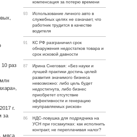
компенсация за потерю времени
Использование личного авто в
93
овых,
служебных целях не означает, что
работник трудится в качестве
водителя
КС РФ разграничил срок
91
о
обнаружения недостатков товара и
срок исковой давности
 10 раз
Ирина Снеговая: «Без науки и
87
лучшей практики достичь целей
развития значимого бизнеса
 млн
невозможно: либо цель будет
ахара»,
недостигнута, либо бизнес
приобретет отсутствие
эффективности и генерацию
неуправляемых рисков»
017 г.
м за
НДС-ловушка для подрядчика на
86
УСН при госзакупках: как исполнить
контракт, не переплачивая налог?
, мяса