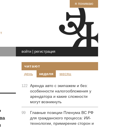
я понимаю
т
войти
|
регистрация
читают
день
неделя
месяц
Аренда авто с экипажем и без:
122
особенности налогообложения у
арендатора и какие сложности
могут возникнуть
Ф
Главные позиции Пленума ВС РФ
99
ва
для гражданского процесса: ИИ-
технологии, примирение сторон и
в