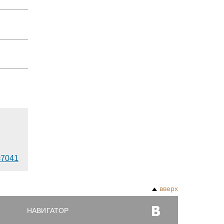
d=7041
вверх
НАВИГАТОР