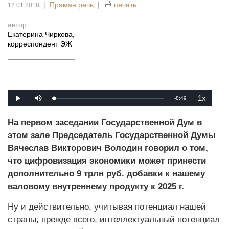
|
Прямая речь
|
печать
12.01.2018
автор:
Екатерина Чиркова
,
корреспондент ЭЖ
1x
Оставшееся
-
8:49
Загрузка
:
Воспроизвести
Без
Скорость
1.16%
звука
воспроизв
время
На первом заседании Государственной Дум в
этом зале Председатель Государственной Думы
Вячеслав Викторович Володин говорил о том,
что цифровизация экономики может принести
дополнительно 9 трлн руб. добавки к нашему
валовому внутреннему продукту к 2025 г.
Ну и действительно, учитывая потенциал нашей
страны, прежде всего, интеллектуальный потенциал