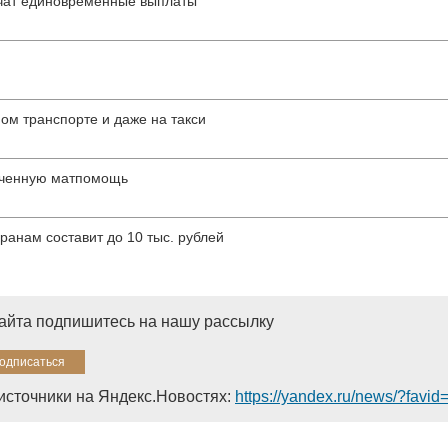
учат единовременные выплаты
ом транспорте и даже на такси
иченную матпомощь
анам составит до 10 тыс. рублей
сайта подпишитесь на нашу рассылку
источники на Яндекс.Новостях:
https://yandex.ru/news/?favi