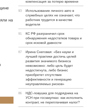
компенсация за потерю времени
щине
Использование личного авто в
93
служебных целях не означает, что
няли на
работник трудится в качестве
водителя
КС РФ разграничил срок
91
обнаружения недостатков товара и
срок исковой давности
Ирина Снеговая: «Без науки и
87
лучшей практики достичь целей
развития значимого бизнеса
ы
невозможно: либо цель будет
недостигнута, либо бизнес
приобретет отсутствие
эффективности и генерацию
неуправляемых рисков»
НДС-ловушка для подрядчика на
86
УСН при госзакупках: как исполнить
контракт, не переплачивая налог?