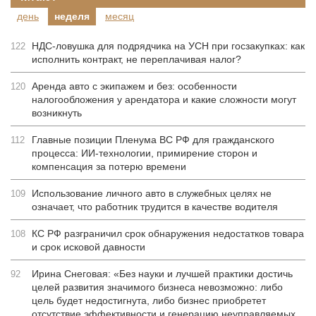
день
неделя
месяц
НДС-ловушка для подрядчика на УСН при госзакупках: как
122
исполнить контракт, не переплачивая налог?
Аренда авто с экипажем и без: особенности
120
налогообложения у арендатора и какие сложности могут
возникнуть
Главные позиции Пленума ВС РФ для гражданского
112
процесса: ИИ-технологии, примирение сторон и
компенсация за потерю времени
Использование личного авто в служебных целях не
109
означает, что работник трудится в качестве водителя
КС РФ разграничил срок обнаружения недостатков товара
108
и срок исковой давности
Ирина Снеговая: «Без науки и лучшей практики достичь
92
целей развития значимого бизнеса невозможно: либо
цель будет недостигнута, либо бизнес приобретет
отсутствие эффективности и генерацию неуправляемых