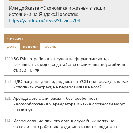
Или добавьте «Экономика и жизнь» в ваши
источники на Яндекс.Новостях:
https://yandex.ru/news/?favid=7041
читают
день
неделя
месяц
ВС РФ потребовал от судов не формальничать, а
1220
взвешивать каждое ходатайство о снижении неустойки по
ст. 333 ГК РФ
НДС-ловушка для подрядчика на УСН при госзакупках: как
168
исполнить контракт, не переплачивая налог?
Аренда авто с экипажем и без: особенности
121
налогообложения у арендатора и какие сложности могут
возникнуть
Использование личного авто в служебных целях не
114
означает, что работник трудится в качестве водителя