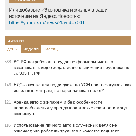
Или добавьте «Экономика и жизнь» в ваши
источники на Яндекс.Новостях:
https://yandex.ru/news/?favid=7041
читают
день
неделя
месяц
ВС РФ потребовал от судов не формальничать, а
588
взвешивать каждое ходатайство о снижении неустойки по
ст. 333 ГК РФ
НДС-ловушка для подрядчика на УСН при госзакупках: как
146
исполнить контракт, не переплачивая налог?
Аренда авто с экипажем и без: особенности
121
налогообложения у арендатора и какие сложности могут
возникнуть
Использование личного авто в служебных целях не
116
означает, что работник трудится в качестве водителя