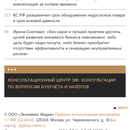
компенсация за потерю времени
КС РФ разграничил срок обнаружения недостатков товара
113
и срок исковой давности
Ирина Снеговая: «Без науки и лучшей практики достичь
98
целей развития значимого бизнеса невозможно: либо
цель будет недостигнута, либо бизнес приобретет
отсутствие эффективности и генерацию неуправляемых
рисков»
КОНСУЛЬТАЦИОННЫЙ ЦЕНТР ЭЖ: КОНСУЛЬТАЦИИ
ПО ВОПРОСАМ БУХУЧЕТА И НАЛОГОВ
вверх
©
ООО «Экономикс Медиа»
Правила использования материалов
+7 499 152-68-65
,
125319
,
Москва
,
ул. Черняховского, д. 16
(
на
карте
),