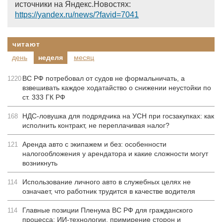
источники на Яндекс.Новостях:
https://yandex.ru/news/?favid=7041
читают
день
неделя
месяц
ВС РФ потребовал от судов не формальничать, а
1220
взвешивать каждое ходатайство о снижении неустойки по
ст. 333 ГК РФ
НДС-ловушка для подрядчика на УСН при госзакупках: как
168
исполнить контракт, не переплачивая налог?
Аренда авто с экипажем и без: особенности
121
налогообложения у арендатора и какие сложности могут
возникнуть
Использование личного авто в служебных целях не
114
означает, что работник трудится в качестве водителя
Главные позиции Пленума ВС РФ для гражданского
114
процесса: ИИ-технологии, примирение сторон и