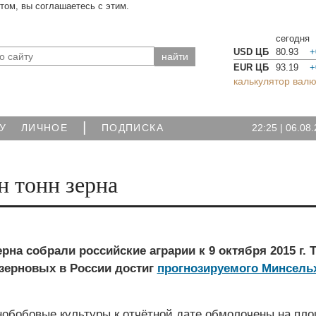
йтом, вы соглашаетесь с этим.
сегодня
USD ЦБ
80.93
+
EUR ЦБ
93.19
+
калькулятор валю
|
22:25
|
06.08.
У
ЛИЧНОЕ
ПОДПИСКА
н тонн зерна
ерна собрали российские аграрии к 9 октября 2015 г. 
 зерновых в России достиг
прогнозируемого Минсель
нобобовые культуры к отчётной дате обмолочены на пл