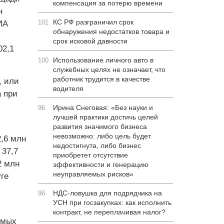
компенсация за потерю времени
н
КС РФ разграничил срок
101
ИА
обнаружения недостатков товара и
срок исковой давности
02,1
Использование личного авто в
100
служебных целях не означает, что
работник трудится в качестве
, или
водителя
а при
Ирина Снеговая: «Без науки и
96
лучшей практики достичь целей
развития значимого бизнеса
невозможно: либо цель будет
,6 млн
недостигнута, либо бизнес
 37,7
приобретет отсутствие
2 млн
эффективности и генерацию
неуправляемых рисков»
уге
НДС-ловушка для подрядчика на
96
УСН при госзакупках: как исполнить
контракт, не переплачивая налог?
имых