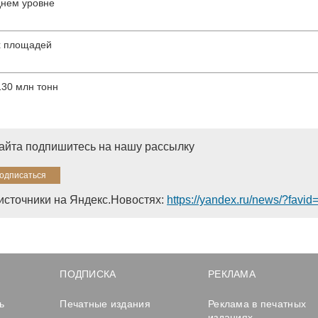
днем уровне
х площадей
130 млн тонн
сайта подпишитесь на нашу рассылку
источники на Яндекс.Новостях:
https://yandex.ru/news/?favi
ПОДПИСКА
РЕКЛАМА
ь
Печатные издания
Реклама в печатных
изданиях