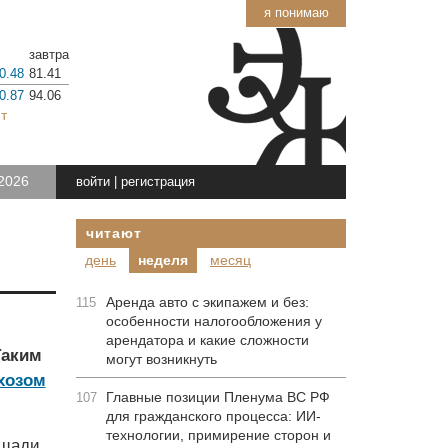
я понимаю
завтра
0.48
81.41
0.87
94.06
т
2026
войти
|
регистрация
читают
день
неделя
месяц
Аренда авто с экипажем и без:
115
особенности налогообложения у
арендатора и какие сложности
Таким
могут возникнуть
хозом
Главные позиции Пленума ВС РФ
107
для гражданского процесса: ИИ-
технологии, примирение сторон и
ощади