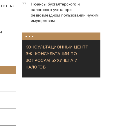
Нюансы бухгалтерского и
77
это на
налогового учета при
безвозмездном пользовании чужим
имуществом
я
КОНСУЛЬТАЦИОННЫЙ ЦЕНТР
ЭЖ: КОНСУЛЬТАЦИИ ПО
ВОПРОСАМ БУХУЧЕТА И
НАЛОГОВ