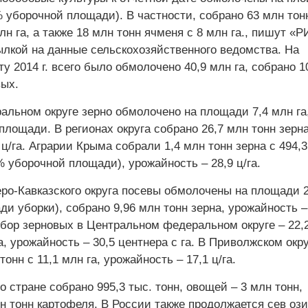
% уборочной площади). В частности, собрано 63 млн тон
н га, а также 18 млн тонн ячменя с 8 млн га., пишут «Р
ылкой на данные сельскохозяйственного ведомства. На
у 2014 г. всего было обмолочено 40,9 млн га, собрано 1
вых.
льном округе зерно обмолочено на площади 7,4 млн га
лощади. В регионах округа собрано 26,7 млн тонн зерн
ц/га. Аграрии Крыма собрали 1,4 млн тонн зерна с 494,3
% уборочной площади), урожайность – 28,9 ц/га.
еро-Кавказского округа посевы обмолочены на площади 2
ди уборки), собрано 9,96 млн тонн зерна, урожайность –
Сбор зерновых в Центральном федеральном округе – 22,
га, урожайность – 30,5 центнера с га. В Приволжском окр
онн с 11,1 млн га, урожайность – 17,1 ц/га.
о стране собрано 995,3 тыс. тонн, овощей – 3 млн тонн,
лн тонн картофеля. В России также продолжается сев оз