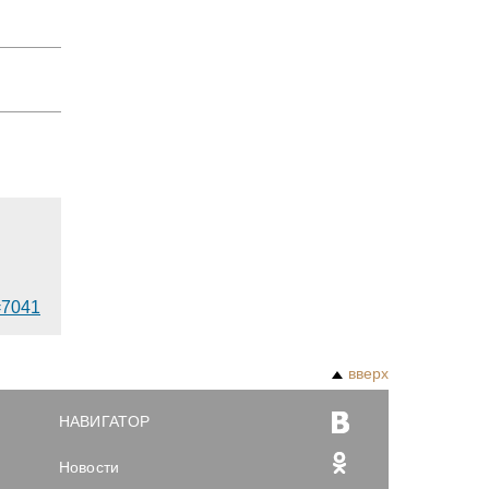
d=7041
вверх
НАВИГАТОР
Новости