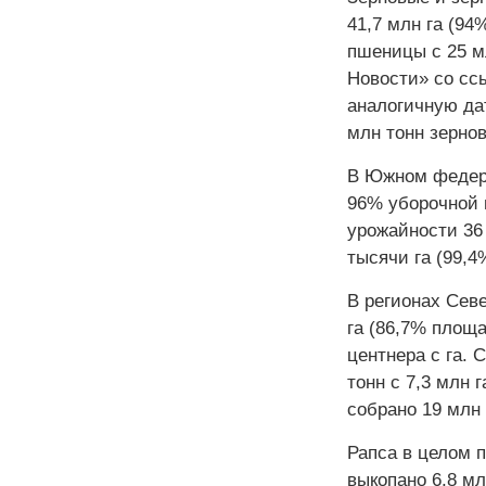
41,7 млн га (94
пшеницы с 25 мл
Новости» со сс
аналогичную дат
млн тонн зерно
В Южном федера
96% уборочной п
урожайности 36 
тысячи га (99,4
В регионах Сев
га (86,7% площа
центнера с га. 
тонн с 7,3 млн 
собрано 19 млн т
Рапса в целом п
выкопано 6,8 м