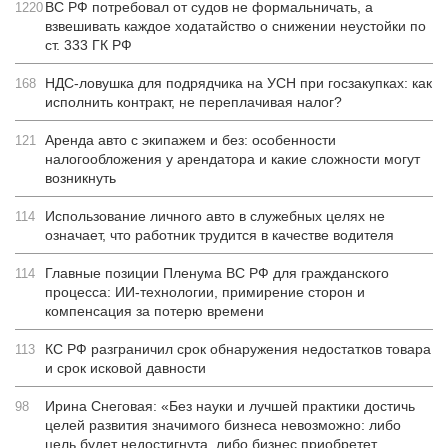
ВС РФ потребовал от судов не формальничать, а
1220
взвешивать каждое ходатайство о снижении неустойки по
ст. 333 ГК РФ
НДС-ловушка для подрядчика на УСН при госзакупках: как
168
исполнить контракт, не переплачивая налог?
Аренда авто с экипажем и без: особенности
121
налогообложения у арендатора и какие сложности могут
возникнуть
Использование личного авто в служебных целях не
114
означает, что работник трудится в качестве водителя
Главные позиции Пленума ВС РФ для гражданского
114
процесса: ИИ-технологии, примирение сторон и
компенсация за потерю времени
КС РФ разграничил срок обнаружения недостатков товара
113
и срок исковой давности
Ирина Снеговая: «Без науки и лучшей практики достичь
98
целей развития значимого бизнеса невозможно: либо
цель будет недостигнута, либо бизнес приобретет