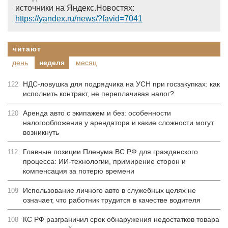
источники на Яндекс.Новостях:
https://yandex.ru/news/?favid=7041
читают
день
неделя
месяц
НДС-ловушка для подрядчика на УСН при госзакупках: как
122
исполнить контракт, не переплачивая налог?
Аренда авто с экипажем и без: особенности
120
налогообложения у арендатора и какие сложности могут
возникнуть
Главные позиции Пленума ВС РФ для гражданского
112
процесса: ИИ-технологии, примирение сторон и
компенсация за потерю времени
Использование личного авто в служебных целях не
109
означает, что работник трудится в качестве водителя
КС РФ разграничил срок обнаружения недостатков товара
108