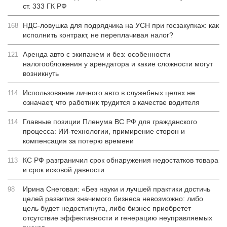
ст. 333 ГК РФ
НДС-ловушка для подрядчика на УСН при госзакупках: как
168
исполнить контракт, не переплачивая налог?
Аренда авто с экипажем и без: особенности
121
налогообложения у арендатора и какие сложности могут
возникнуть
Использование личного авто в служебных целях не
114
означает, что работник трудится в качестве водителя
Главные позиции Пленума ВС РФ для гражданского
114
процесса: ИИ-технологии, примирение сторон и
компенсация за потерю времени
КС РФ разграничил срок обнаружения недостатков товара
113
и срок исковой давности
Ирина Снеговая: «Без науки и лучшей практики достичь
98
целей развития значимого бизнеса невозможно: либо
цель будет недостигнута, либо бизнес приобретет
отсутствие эффективности и генерацию неуправляемых