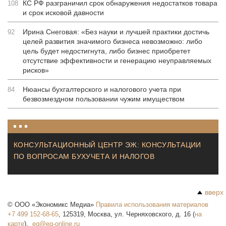
КС РФ разграничил срок обнаружения недостатков товара
108
и срок исковой давности
Ирина Снеговая: «Без науки и лучшей практики достичь
92
целей развития значимого бизнеса невозможно: либо
цель будет недостигнута, либо бизнес приобретет
отсутствие эффективности и генерацию неуправляемых
рисков»
Нюансы бухгалтерского и налогового учета при
84
безвозмездном пользовании чужим имуществом
КОНСУЛЬТАЦИОННЫЙ ЦЕНТР ЭЖ: КОНСУЛЬТАЦИИ
ПО ВОПРОСАМ БУХУЧЕТА И НАЛОГОВ
вверх
©
ООО «Экономикс Медиа»
Правила использования материалов
+7 499 152-68-65
,
125319
,
Москва
,
ул. Черняховского, д. 16
(
на
карте
),