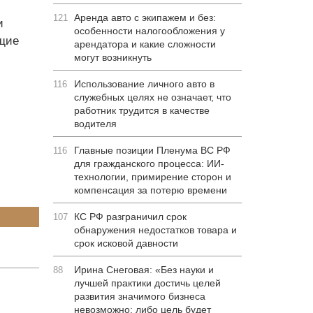
Аренда авто с экипажем и без:
121
и
особенности налогообложения у
ющие
арендатора и какие сложности
могут возникнуть
Использование личного авто в
116
служебных целях не означает, что
работник трудится в качестве
водителя
Главные позиции Пленума ВС РФ
116
для гражданского процесса: ИИ-
технологии, примирение сторон и
компенсация за потерю времени
КС РФ разграничил срок
107
обнаружения недостатков товара и
срок исковой давности
Ирина Снеговая: «Без науки и
88
лучшей практики достичь целей
развития значимого бизнеса
невозможно: либо цель будет