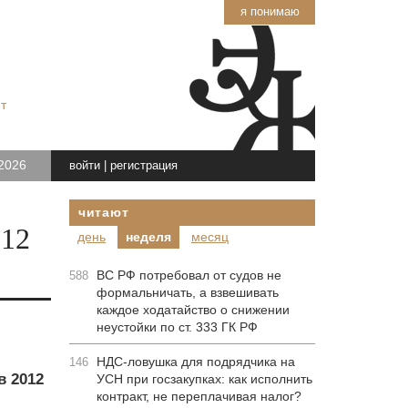
я понимаю
т
2026
войти
|
регистрация
читают
012
день
неделя
месяц
ВС РФ потребовал от судов не
588
формальничать, а взвешивать
каждое ходатайство о снижении
неустойки по ст. 333 ГК РФ
НДС-ловушка для подрядчика на
146
в 2012
УСН при госзакупках: как исполнить
контракт, не переплачивая налог?