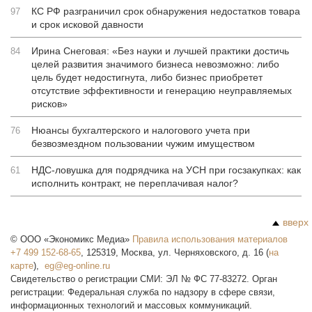
КС РФ разграничил срок обнаружения недостатков товара
97
и срок исковой давности
Ирина Снеговая: «Без науки и лучшей практики достичь
84
целей развития значимого бизнеса невозможно: либо
цель будет недостигнута, либо бизнес приобретет
отсутствие эффективности и генерацию неуправляемых
рисков»
Нюансы бухгалтерского и налогового учета при
76
безвозмездном пользовании чужим имуществом
НДС-ловушка для подрядчика на УСН при госзакупках: как
61
исполнить контракт, не переплачивая налог?
вверх
©
ООО «Экономикс Медиа»
Правила использования материалов
+7 499 152-68-65
,
125319
,
Москва
,
ул. Черняховского, д. 16
(
на
карте
),
Свидетельство о регистрации СМИ: ЭЛ № ФС 77-83272. Орган
регистрации: Федеральная служба по надзору в сфере связи,
информационных технологий и массовых коммуникаций.