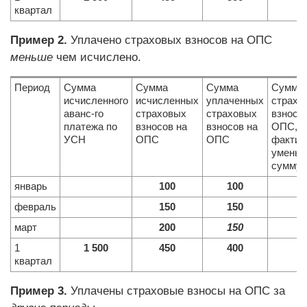
квартал
Пример 2.
Уплачено страховых взносов на ОПС
меньше
чем исчислено.
Период
Сумма
Сумма
Сумма
Сумма
исчисленного
исчисленных
уплаченных
страхо
аванс-го
страховых
страховых
взносо
платежа по
взносов на
взносов на
ОПС,
УСН
ОПС
ОПС
фактич
умень
сумму 
январь
100
100
февраль
150
150
март
200
150
1
1 500
450
400
4
квартал
Пример 3.
Уплачены страховые взносы на ОПС за