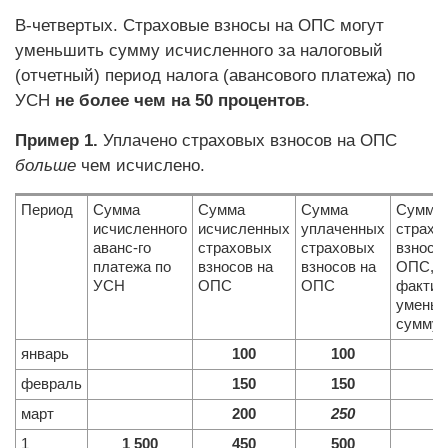
В-четвертых. Страховые взносы на ОПС могут
уменьшить сумму исчисленного за налоговый
(отчетный) период налога (авансового платежа) по
УСН
не более чем на 50 процентов
.
Пример 1.
Уплачено страховых взносов на ОПС
больше
чем исчислено.
Период
Сумма
Сумма
Сумма
Сумма
исчисленного
исчисленных
уплаченных
страхо
аванс-го
страховых
страховых
взносо
платежа по
взносов на
взносов на
ОПС,
УСН
ОПС
ОПС
фактич
умень
сумму 
январь
100
100
февраль
150
150
март
200
250
1
1 500
450
500
4