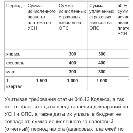
Период
Сумма
Сумма
Сумма
50 % от
исчисленного
исчисленных
уплаченных
суммы
аванс-го
страховых
страховых
исчисл
платежа по
взносов на
взносов на
авансо
УСН
ОПС
ОПС
платеж
УСН
январь
300
300
февраль
400
400
март
300
300
1
1 500
1 000
1 000
75
квартал
Учитывая требования статьи 346.12 Кодекса, а так
же тот факт, что даты представления деклараций по
УСН и ОПС, а также даты их уплаты в бюджет не
совпадают, сумма исчисленного за налоговый
(отчетный) период налога (авансовых платежей по