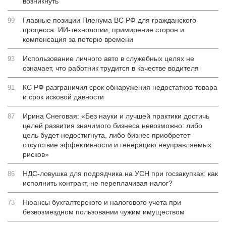
возникнуть
Главные позиции Пленума ВС РФ для гражданского
99
процесса: ИИ-технологии, примирение сторон и
компенсация за потерю времени
Использование личного авто в служебных целях не
93
означает, что работник трудится в качестве водителя
КС РФ разграничил срок обнаружения недостатков товара
91
и срок исковой давности
Ирина Снеговая: «Без науки и лучшей практики достичь
87
целей развития значимого бизнеса невозможно: либо
цель будет недостигнута, либо бизнес приобретет
отсутствие эффективности и генерацию неуправляемых
рисков»
НДС-ловушка для подрядчика на УСН при госзакупках: как
86
исполнить контракт, не переплачивая налог?
Нюансы бухгалтерского и налогового учета при
73
безвозмездном пользовании чужим имуществом