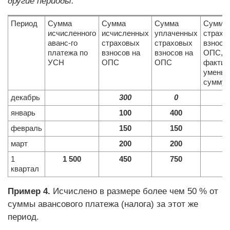
другие периоды.
Период
Сумма
Сумма
Сумма
Сумма
исчисленного
исчисленных
уплаченных
страхо
аванс-го
страховых
страховых
взносо
платежа по
взносов на
взносов на
ОПС,
УСН
ОПС
ОПС
фактич
умень
сумму 
декабрь
300
0
январь
100
400
февраль
150
150
март
200
200
1
1 500
450
750
4
квартал
Пример 4.
Исчислено в размере более чем 50 % от
суммы авансового платежа (налога) за этот же
период.