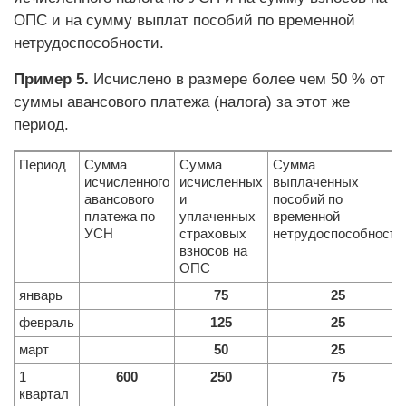
ОПС и на сумму выплат пособий по временной
нетрудоспособности.
Пример 5.
Исчислено в размере более чем 50 % от
суммы авансового платежа (налога) за этот же
период.
Период
Сумма
Сумма
Сумма
исчисленного
исчисленных
выплаченных
авансового
и
пособий по
платежа по
уплаченных
временной
УСН
страховых
нетрудоспособности
взносов на
ОПС
январь
75
25
февраль
125
25
март
50
25
1
600
250
75
квартал