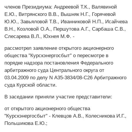
членов Президиума: Андреевой Т.К., Валявиной
Е.Ю., Витрянского В.В., Вышняк Н.Г., Горячевой
Ю.Ю., Завьяловой Т.В., Иванниковой Н.П., Исайчева
В.Н., Козловой О.А., Першутова А.Г., Сарбаша С.В.,
Слесарева В.Л., Юхнея М.Ф. -
рассмотрел заявление открытого акционерного
общества "Курскэнергосбыт" о пересмотре в
порядке надзора постановления Федерального
арбитражного суда Центрального округа от
03.04.2009 по делу N А35-3834/08-С26 Арбитражного
суда Курской области.
В заседании приняли участие представители:
от открытого акционерного общества
"Курскэнергосбыт" - Клевцов А.В., Колесникова И.Г.,
Польшикова Е.Ю.;