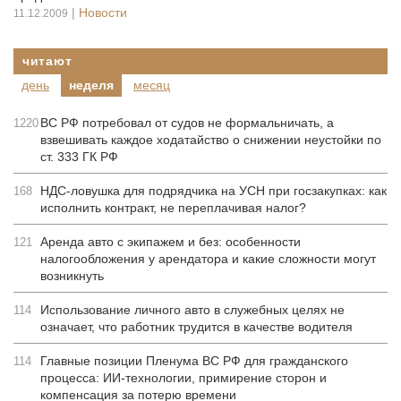
|
Новости
11.12.2009
читают
день
неделя
месяц
ВС РФ потребовал от судов не формальничать, а
1220
взвешивать каждое ходатайство о снижении неустойки по
ст. 333 ГК РФ
НДС-ловушка для подрядчика на УСН при госзакупках: как
168
исполнить контракт, не переплачивая налог?
Аренда авто с экипажем и без: особенности
121
налогообложения у арендатора и какие сложности могут
возникнуть
Использование личного авто в служебных целях не
114
означает, что работник трудится в качестве водителя
Главные позиции Пленума ВС РФ для гражданского
114
процесса: ИИ-технологии, примирение сторон и
компенсация за потерю времени