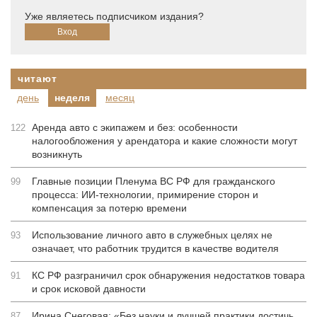
Уже являетесь подписчиком издания?
читают
день
неделя
месяц
Аренда авто с экипажем и без: особенности
122
налогообложения у арендатора и какие сложности могут
возникнуть
Главные позиции Пленума ВС РФ для гражданского
99
процесса: ИИ-технологии, примирение сторон и
компенсация за потерю времени
Использование личного авто в служебных целях не
93
означает, что работник трудится в качестве водителя
КС РФ разграничил срок обнаружения недостатков товара
91
и срок исковой давности
Ирина Снеговая: «Без науки и лучшей практики достичь
87