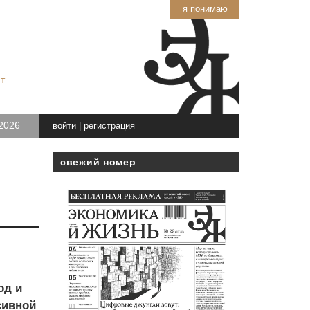
я понимаю
т
2026
войти
|
регистрация
свежий номер
од и
сивной