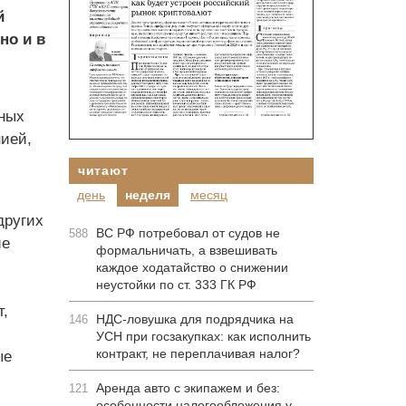
й
но и в
ных
нией,
читают
день
неделя
месяц
других
ВС РФ потребовал от судов не
588
ие
формальничать, а взвешивать
каждое ходатайство о снижении
неустойки по ст. 333 ГК РФ
,
НДС-ловушка для подрядчика на
146
УСН при госзакупках: как исполнить
контракт, не переплачивая налог?
ые
Аренда авто с экипажем и без:
121
особенности налогообложения у