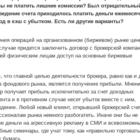
обы не платить лишние комиссии? Был отрицательны
 ведение счета приходилось платить деньги ежемесяч
д в кэш с убытком. Есть ли другие варианты?
ния операций на организованном (биржевом) рынке цен
случае придется заключить договор с брокерской компа
ей физическим лицам доступ на основные биржевые
 что главной целью деятельности брокера, равно как и 
 фондового рынка, является получение прибыли. Мнен
ер получает прибыль исключительно за счет доходных
нта и в противном случае несет убыток вместе с ним,
дение. Любой новый клиент, открывший брокерский счет
ссионалам рынка немного разбогатеть. Иначе они бы не
е деньги на агрессивную рекламу в СМИ и всевозможн
ные семинары, где учат тому, как «правильно торговать
 бумаг».