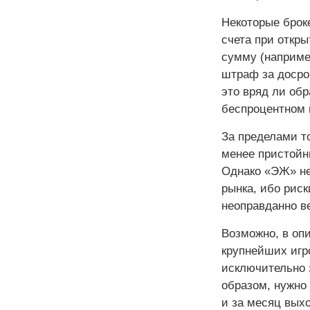
Некоторые броке
счета при откр
сумму (например
штраф за досро
это вряд ли обр
беспроцентном к
За пределами т
менее пристойн
Однако «ЭЖ» не
рынка, ибо рис
неоправданно в
Возможно, в оп
крупнейших игро
исключительно 
образом, нужно 
и за месяц вых