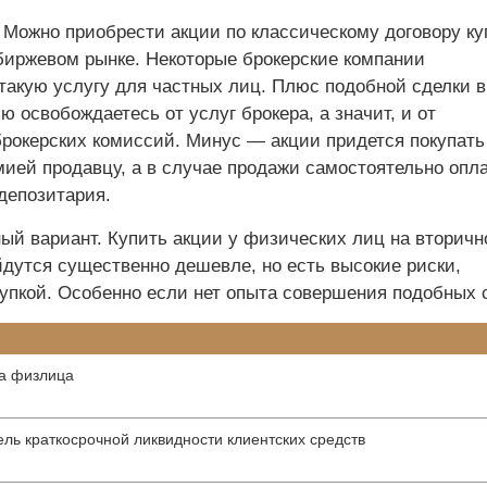
 Можно приобрес­ти акции по классическому догово­ру ку
биржевом рынке. Некоторые брокерские компании
такую услугу для частных лиц. Плюс подобной сделки в
ю освобождаетесь от услуг брокера, а значит, и от
рокерских комиссий. Минус — акции придется покупать
ией продавцу, а в случае продажи самостоя­тельно опл
депозитария.
й вариант. Купить акции у физических лиц на вторичн
йдутся существенно дешевле, но есть высокие риски,
купкой. Особенно если нет опыта совершения подобных 
та физлица
ль краткосрочной ликвидности клиентских средств