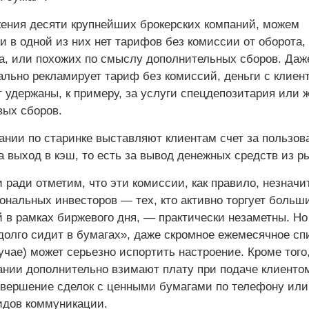
ения десяти крупнейших брокерских компаний, можем
и в одной из них нет тарифов без комиссии от оборота,
та, или похожих по смыслу дополнительных сборов. Даж
льно рекламирует тариф без комиссий, деньги с клиент
 удержаны, к примеру, за услуги спецдепозитария или ж
вых сборов.
ании по старинке выставляют клиентам счет за пользов
 выход в кэш, то есть за вывод денежных средств из ры
 ради отметим, что эти комиссии, как правило, незначи
о­нальных инвесторов — тех, кто активно торгует больш
 в рамках биржевого дня, — практически незаметны. Но
 долго сидит в бумагах», даже скромное ежемесячное сп
учае) может серьезно испортить настроение. Кроме того
ании дополнительно взимают плату при подаче клиенто
овершение сделок с ценными бумагами по телефону или
дов коммуникации.