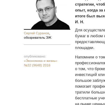
стратегии, чт
опыт, когда за
итоге был выхо
И. Н.
Для осуществле
Сергей Суранов
,
бумаг в любом 
обозреватель ЭЖ
предоставляющ
площадки.
опубликовано:
Напомним о том,
«Экономика и жизнь»
профессионалов
№32 (9648) 2016
о том, что брок
инвестиций клие
большое заблуж
помогает профе
тратили больши
бесплатные учеб
на рынке ценных