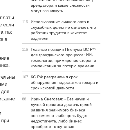
арендатора и какие сложности
могут возникнуть
 платы
Использование личного авто в
116
е если
служебных целях не означает, что
а так
работник трудится в качестве
водителя
е в
Главные позиции Пленума ВС РФ
116
для гражданского процесса: ИИ-
ание
технологии, примирение сторон и
нка.
компенсация за потерю времени
тельны
КС РФ разграничил срок
107
обнаружения недостатков товара и
ими
срок исковой давности
 для
исание
Ирина Снеговая: «Без науки и
88
лучшей практики достичь целей
,
развития значимого бизнеса
м
невозможно: либо цель будет
 при
недостигнута, либо бизнес
приобретет отсутствие