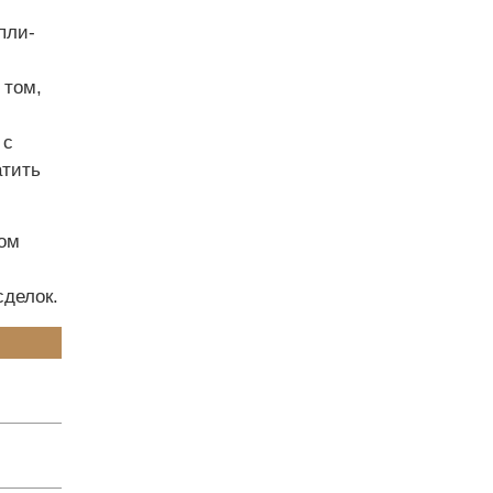
пли-
 том,
 с
атить
ом
сделок.