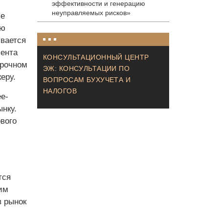
эффективности и генерацию
неуправляемых рисков»
ие
ую
ивается
иента
КОНСУЛЬТАЦИОННЫЙ ЦЕНТР
срочном
ЭЖ: КОНСУЛЬТАЦИИ ПО
еру.
ВОПРОСАМ БУХУЧЕТА И
НАЛОГОВ
е-
нку.
вого
тся
им
в рынок