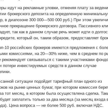
ры идут на рек­ламные уловки, отменяя плату за веден
ытии брокерского депозита на определенную минимальн
, в диа­позоне 300 000—500 000 руб.) При этом увелич
чное прекращение брокерского договора. Пассивного кл
адует, так как в данном случае речь может идти о долго
редите, который он, таким образом, предоставляет брок
оп-10 российских брокеров имеются предложения с боле
ыми комиссиями, на 20—30% ниже, чем в среднем по ры
 рекомендует связываться с такими участниками фондо
ки потери инвестируемых средств в данном случае
елики.
исанной ситуа­ции подойдет тарифный план одного из
ков на рынке ценных бумаг, при котором комиссия бере
за тот месяц, в котором была осуществлена сделка. Так
будет заплатить только за два месяца (за месяц входа 
ода). Цена вопроса — не более 500 руб. включая НДС.