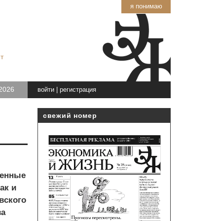
я понимаю
т
2026
войти
|
регистрация
свежий номер
ленные
ак и
вского
за