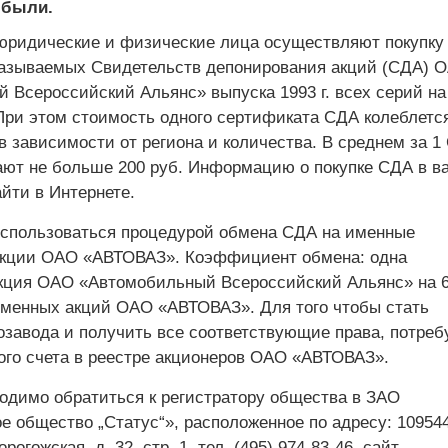
 были.
юридичес­кие и физические лица осуществляют покупку
называемых Свидетельств депонирования акций (СДА) 
 Всероссийский Альянс» выпуска 1993 г. всех серий на
При этом стоимость одного сертификата СДА колеблется
 в зависимости от региона и количества. В среднем за 1
ают не больше 200 руб. Информацию о покупке СДА в 
йти в Интернете.
спользоваться процедурой обмена СДА на именные
кции ОАО ­«АВТОВАЗ». Коэффициент обмена: одна
кция ОАО «Автомобильный Всероссийский Альянс» на 
менных акций ОАО «АВТОВАЗ». Для того чтобы стать
озавода и получить все соответствующие права, потреб
ого счета в реестре акционеров ОАО «АВТОВАЗ».
ходимо обратиться к регистратору общества в ЗАО
е общество „Статус“», расположенное по адресу: 109544,
рогожская, д. 32, стр. 1, тел. (495) ­974-83-46, сайт