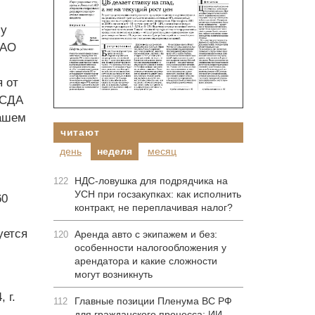
 у
ОАО
 от
 СДА
вашем
читают
день
неделя
месяц
НДС-ловушка для подрядчика на
122
УСН при госзакупках: как исполнить
60
контракт, не переплачивая налог?
уется
Аренда авто с экипажем и без:
120
особенности налогообложения у
арендатора и какие сложности
могут возникнуть
 г.
Главные позиции Пленума ВС РФ
112
для гражданского процесса: ИИ-