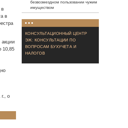
безвозмездном пользовании чужим
имуществом
 в
а в
еестра
КОНСУЛЬТАЦИОННЫЙ ЦЕНТР
ЭЖ: КОНСУЛЬТАЦИИ ПО
 акции
ВОПРОСАМ БУХУЧЕТА И
 10,85
НАЛОГОВ
дно
г., о