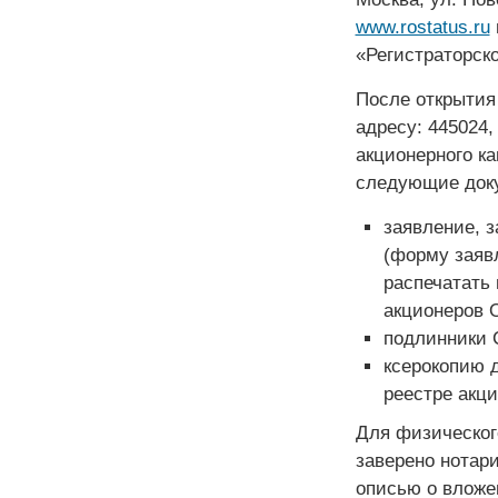
www.rostatus.ru
«Регистраторск
После открытия 
адресу: 445024,
акционерного к
следующие док
заявление, з
(форму заяв
распечатать 
акционеров 
подлинники 
ксерокопию 
реестре акц
Для физическог
заверено нотар
описью о вложе