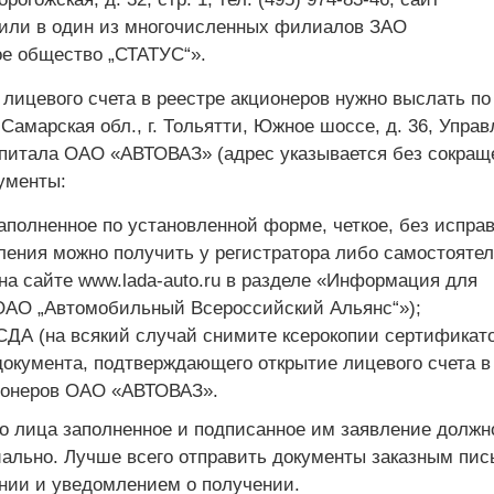
или в один из многочисленных филиалов ЗАО
ое общество „СТАТУС“».
лицевого счета в реестре акционеров нужно выслать по
 Самарская обл., г. Тольятти, Южное шоссе, д. 36, Упра
апитала ОАО «АВТОВАЗ» (адрес указывается без сокращ
ументы:
аполненное по установленной форме, четкое, без испра
ления можно получить у регистратора либо самостояте
на сайте www.lada-auto.ru в разделе «Информация для
ОАО „Автомобильный Всероссийский Альянс“»);
СДА (на всякий случай снимите ксерокопии сертификато
документа, подтверждающего открытие лицевого счета в
ионеров ОАО «АВТОВАЗ».
о лица заполненное и подписанное им заявление должн
иально. Лучше всего отправить докумен­ты заказным пис
нии и уведомлением о получении.