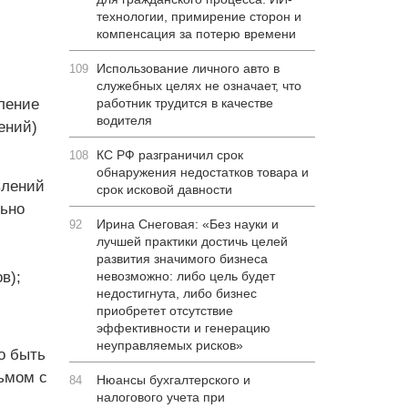
технологии, примирение сторон и
компенсация за потерю времени
Использование личного авто в
109
служебных целях не означает, что
вление
работник трудится в качестве
водителя
ений)
КС РФ разграничил срок
108
обнаружения недостатков товара и
влений
срок исковой давности
льно
Ирина Снеговая: «Без науки и
92
лучшей практики достичь целей
развития значимого бизнеса
в);
невозможно: либо цель будет
недостигнута, либо бизнес
приобретет отсутствие
эффективности и генерацию
неуправляемых рисков»
о быть
ьмом с
Нюансы бухгалтерского и
84
налогового учета при