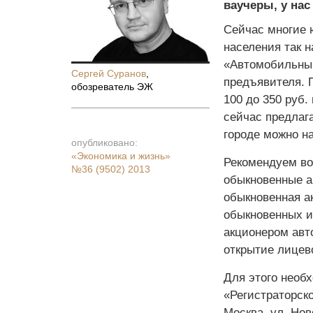
ваучеры, у нас
Сейчас многие 
населения так 
«Автомобильный
Сергей Суранов
,
предъявителя. 
обозреватель ЭЖ
100 до 350 руб.
сейчас предлаг
городе можно на
опубликовано:
«Экономика и жизнь»
Рекомендуем во
№36 (9502) 2013
обыкновенные а
обыкновенная а
обыкновенных и
акционером авт
открытие лицев
Для этого необ
«Регистраторско
Москва, ул. Ново