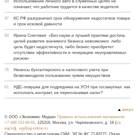
Использование личного авто в служебных целях не
99
означает, что работник трудится в качестве водителя
КС РФ разграничил срок обнаружения недостатков товара
97
и срок исковой давности
Ирина Снеговая: «Без науки и лучшей практики достичь
84
целей развития значимого бизнеса невозможно: либо
цель будет недостигнута, либо бизнес приобретет
отсутствие эффективности и генерацию неуправляемых
рисков»
Нюансы бухгалтерского и налогового учета при
76
безвозмездном пользовании чужим имуществом
НДС-ловушка для подрядчика на УСН при госзакупках: как
61
исполнить контракт, не переплачивая налог?
вверх
©
ООО «Экономикс Медиа»
Правила использования материалов
+7 499 152-68-65
,
125319
,
Москва
,
ул. Черняховского, д. 16
(
на
карте
),
Свидетельство о регистрации СМИ: ЭЛ № ФС 77-83272. Орган