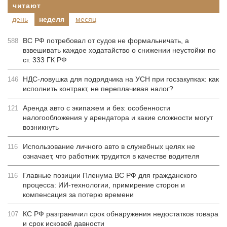
читают
день
неделя
месяц
ВС РФ потребовал от судов не формальничать, а
588
взвешивать каждое ходатайство о снижении неустойки по
ст. 333 ГК РФ
НДС-ловушка для подрядчика на УСН при госзакупках: как
146
исполнить контракт, не переплачивая налог?
Аренда авто с экипажем и без: особенности
121
налогообложения у арендатора и какие сложности могут
возникнуть
Использование личного авто в служебных целях не
116
означает, что работник трудится в качестве водителя
Главные позиции Пленума ВС РФ для гражданского
116
процесса: ИИ-технологии, примирение сторон и
компенсация за потерю времени
КС РФ разграничил срок обнаружения недостатков товара
107
и срок исковой давности