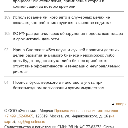
процесса: ИИ-технологии, примирение сторон и
компенсация за потерю времени
Использование личного авто в служебных целях не
109
означает, что работник трудится в качестве водителя
КС РФ разграничил срок обнаружения недостатков товара
108
и срок исковой давности
Ирина Снеговая: «Без науки и лучшей практики достичь
92
целей развития значимого бизнеса невозможно: либо
цель будет недостигнута, либо бизнес приобретет
отсутствие эффективности и генерацию неуправляемых
рисков»
Нюансы бухгалтерского и налогового учета при
84
безвозмездном пользовании чужим имуществом
вверх
©
ООО «Экономикс Медиа»
Правила использования материалов
+7 499 152-68-65
,
125319
,
Москва
,
ул. Черняховского, д. 16
(
на
карте
),
Свидетельство о регистрации СМИ: ЭЛ № ФС 77-83272. Орган