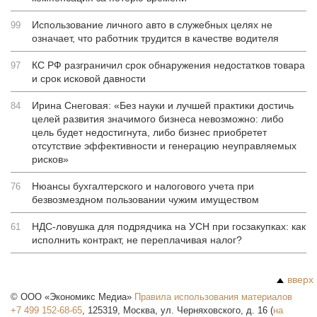
Использование личного авто в служебных целях не
99
означает, что работник трудится в качестве водителя
КС РФ разграничил срок обнаружения недостатков товара
97
и срок исковой давности
Ирина Снеговая: «Без науки и лучшей практики достичь
84
целей развития значимого бизнеса невозможно: либо
цель будет недостигнута, либо бизнес приобретет
отсутствие эффективности и генерацию неуправляемых
рисков»
Нюансы бухгалтерского и налогового учета при
76
безвозмездном пользовании чужим имуществом
НДС-ловушка для подрядчика на УСН при госзакупках: как
61
исполнить контракт, не переплачивая налог?
вверх
©
ООО «Экономикс Медиа»
Правила использования материалов
+7 499 152-68-65
,
125319
,
Москва
,
ул. Черняховского, д. 16
(
на