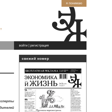
я понимаю
т
войти
|
регистрация
свежий номер
ксперты
одителей