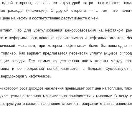
одной стороны, связано со структурой затрат нефтяников, когд
ные расходы (инфляция). С другой стороны — с тем, что налог
 цене на нефть и соответственно растут вместе с ней.
читают, что для урегулирования ценообразования на нефтяном ры
в и неформального общения правительства и нефтяных гигантов. Не
мический механизм, при котором нефтяникам было бы невыгодно п
 топливо. Как вариант предлагается перенести уплату акцизов с про
ающие заводы. Тем самым существенная часть дельты между фак
ензина и ее продажной ценой изымается в бюджет. Существуют 
сверхдоходов у нефтяников.
ри котором рост доходов населения превышает рост цен на топливо, так
учае цены на топливо максимально приближены к мировым (к чему с
 в структуре расходов населения стоимость заправки машины занимае