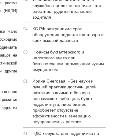
а растут
служебных целях не означает, что
и (НДПИ)
работник трудится в качестве
водителя
КС РФ разграничил срок
94
нке мало
обнаружения недостатков товара и
обходимо
срок исковой давности
однимать
Нюансы бухгалтерского и
83
давцов на
налогового учета при
тической
безвозмездном пользовании чужим
имуществом
и другие
Ирина Снеговая: «Без науки и
81
лучшей практики достичь целей
же вполне
развития значимого бизнеса
невозможно: либо цель будет
тремится
недостигнута, либо бизнес
т одно из
приобретет отсутствие
эффективности и генерацию
неуправляемых рисков»
НДС-ловушка для подрядчика на
41