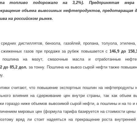
ста топливо подорожало на 3,2%). Предпринятая мера
окращение объема вывозимых нефтепродуктов, предотвращая 
ива на российском рынке.
средних дистиллятов, бензола, газойлей, пропана, толуола, этилена,
х сжиженных газов при продаже за рубеж повышается с
146,9
до 158,
я пошлина на мазут, смазочные масла и отработанные нефте
,2 до 85,2 дол.
за тонну. Пошлина на вывоз сырой нефти также повышен
у.
итики считают, что повышение экспортных пошлин на нефтепродукты 
льного влияния на сдерживание цен внутри страны, так как объем в
ки гораздо ниже объемов вывозимой сырой нефти, а пошлины и на то и 
еличением мировых цен (формула тарифа базируется на стоимости цены
Поэтому вряд ли стоит надеяться на прекращение роста внутренней