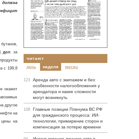
 должна
дефицит
 бутанов,
1 дол
. за
читают
продукты
день
неделя
месяц
а с 199,8
Аренда авто с экипажем и без:
123
особенности налогообложения у
не окажет
арендатора и какие сложности
ывозимых
могут возникнуть
на другое
Главные позиции Пленума ВС РФ
108
 нефти на
для гражданского процесса: ИИ-
технологии, примирение сторон и
 цены на
компенсация за потерю времени
Использование личного авто в
94