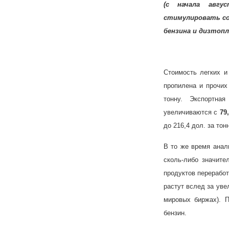
(с начала авгу
стимулировать с
бензина и дизтопл
Стоимость легких и 
пропилена и прочи
тонну. Экспортна
увеличиваются с
79
до 216,4 дол. за тонн
В то же время анал
сколь-либо значите
продуктов переработ
растут вслед за ув
мировых биржах). 
бензин.