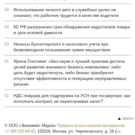
Использование личного авто в служебных целях не
94
означает, что работник трудится в качестве водителя
КС РФ разграничил срок обнаружения недостатков товара
94
и срок исковой давности
Нюансы бухгалтерского и налогового учета при
83
безвозмездном пользовании чужим имуществом
Ирина Снеговая: «Без науки и лучшей практики достичь
81
целей развития значимого бизнеса невозможно: либо
цель будет недостигнута, либо бизнес приобретет
отсутствие эффективности и генерацию неуправляемых
рисков»
НДС-ловушка для подрядчика на УСН при госзакупках: как
41
исполнить контракт, не переплачивая налог?
вверх
©
ООО «Экономикс Медиа»
Правила использования материалов
+7 499 152-68-65
,
125319
,
Москва
,
ул. Черняховского, д. 16
(
на