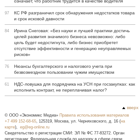
означает, что работник трудится в качестве водителя
КС РФ разграничил срок обнаружения недостатков товара
97
и срок исковой давности
Ирина Снеговая: «Без науки и лучшей практики достичь
84
целей развития значимого бизнеса невозможно: либо
цель будет недостигнута, либо бизнес приобретет
отсутствие эффективности и генерацию неуправляемых
рисков»
Нюансы бухгалтерского и налогового учета при
76
безвозмездном пользовании чужим имуществом
НДС-ловушка для подрядчика на УСН при госзакупках: как
61
исполнить контракт, не переплачивая налог?
вверх
©
ООО «Экономикс Медиа»
Правила использования материалов
+7 499 152-68-65
,
125319
,
Москва
,
ул. Черняховского, д. 16
(
на
карте
),
Свидетельство о регистрации СМИ: ЭЛ № ФС 77-83272. Орган
регистрации: Федеральная служба по надзору в сфере связи,