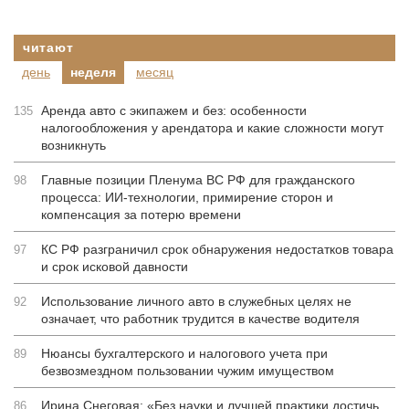
читают
день
неделя
месяц
Аренда авто с экипажем и без: особенности
135
налогообложения у арендатора и какие сложности могут
возникнуть
Главные позиции Пленума ВС РФ для гражданского
98
процесса: ИИ-технологии, примирение сторон и
компенсация за потерю времени
КС РФ разграничил срок обнаружения недостатков товара
97
и срок исковой давности
Использование личного авто в служебных целях не
92
означает, что работник трудится в качестве водителя
Нюансы бухгалтерского и налогового учета при
89
безвозмездном пользовании чужим имуществом
Ирина Снеговая: «Без науки и лучшей практики достичь
86