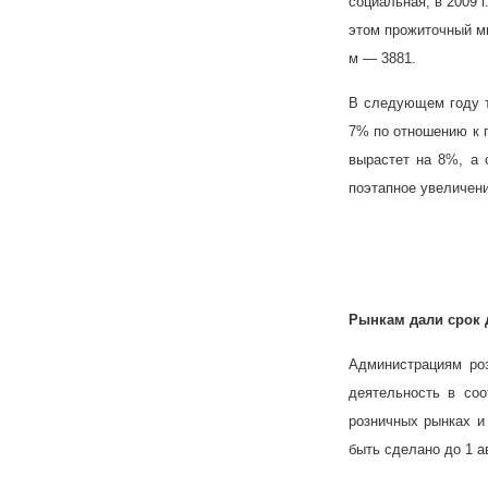
социальная; в
2009 г
этом прожиточный м
м — 3881.
В следующем году т
7% по отношению к 
вырастет на 8%, а 
поэтапное увеличени
Рынкам дали срок д
Администрациям роз
деятельность в соо
розничных рынках и
быть сделано до 1 а