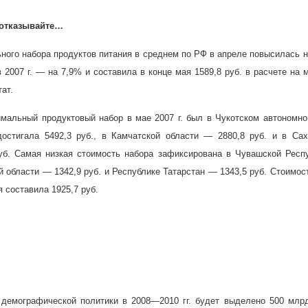
 отказывайте…
ого набора продуктов питания в среднем по РФ в апреле повысилась н
в
2007 г
. — на 7,9% и составила в конце мая 1589,8 руб. в расчете на 
ат.
имальный продуктовый набор в мае
2007 г
. был в Чукотском автономно
достигала 5492,3 руб., в Камчатской области — 2880,8 руб. и в Са
уб. Самая низкая стоимость набора зафиксирована в Чувашской Респ
ой области — 1342,9 руб. и Республике Татарстан — 1343,5 руб. Стоимос
я составила 1925,7 руб.
демографической политики в 2008—2010 гг. будет выделено 500 млрд