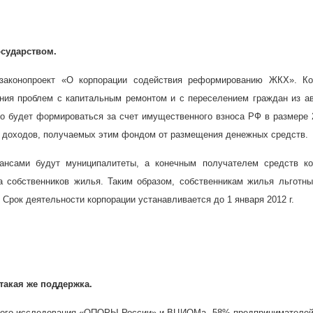
осударством.
законопроект «О корпорации содействия реформированию ЖКХ». Ко
ния проблем с капитальным ремонтом и с переселением граждан из а
о будет формироваться за счет имущественного взноса РФ в размере
ет доходов, получаемых этим фондом от размещения денежных средств.
ансами будут муниципалитеты, а конечным получателем средств ко
а собственников жилья. Таким образом, собственникам жилья льготн
 Срок деятельности корпорации устанавливается до 1 января
2012 г
.
такая же поддержка.
ого исследования «ОПОРЫ России» и ВЦИОМа, 58% предпринимателей 