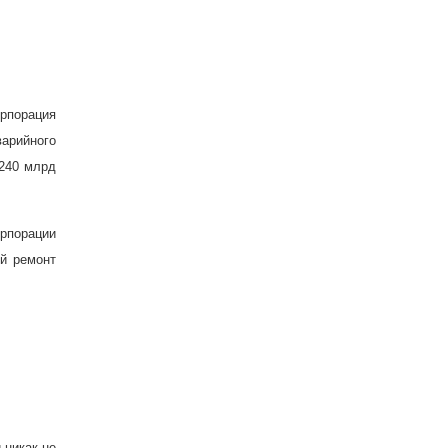
рпорация
варийного
 240 млрд
рпорации
ый ремонт
никак не