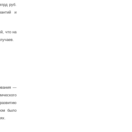
млрд руб.
рантий и
й, что на
случаев.
ования —
мического
 развитию
ром было
ях.