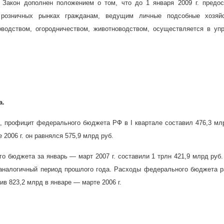
й Закон дополнен положением о том, что до 1 января
2009 г
. предо
 розничных рынках гражданам, ведущим личные подсобные хозяй
водством, огородничеством, животноводством, осуществляется в уп
а.
, профицит федерального бюджета РФ в I квартале составил 476,3 мл
де
2006 г
. он равнялся 575,9 млрд руб.
го бюджета за январь — март
2007 г
. составили 1 трлн 421,9 млрд руб.
 аналогичный период прошлого года. Расходы федерального бюджета 
тив 823,2 млрд в январе — марте
2006 г
.