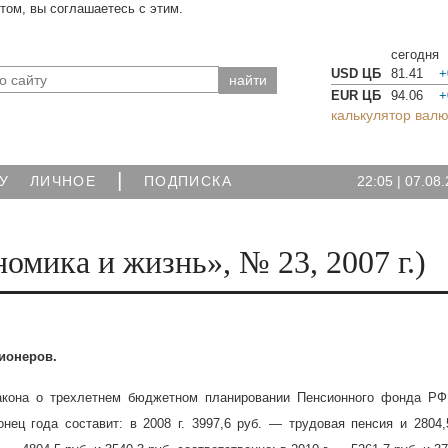
йтом, вы соглашаетесь с этим.
сегодня
USD ЦБ
81.41
+
EUR ЦБ
94.06
+
калькулятор валю
|
22:05
|
07.08.
У
ЛИЧНОЕ
ПОДПИСКА
омика и жизнь», № 23, 2007 г.)
ионеров.
закона о трехлетнем бюджетном планировании Пенсионного фонда РФ
онец года составит: в
2008 г
. 3997,6 руб. — трудовая пенсия и 2804