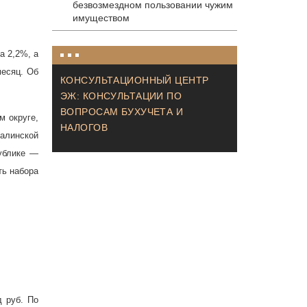
безвозмездном пользовании чужим
имуществом
а 2,2%, а
месяц. Об
КОНСУЛЬТАЦИОННЫЙ ЦЕНТР
ЭЖ: КОНСУЛЬТАЦИИ ПО
ВОПРОСАМ БУХУЧЕТА И
м округе,
НАЛОГОВ
халинской
ублике —
ть набора
 руб. По