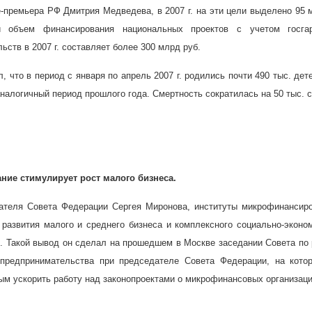
е-премьера РФ Дмитрия Медведева, в
2007 г
. на эти цели выделено 95 
й объем финансирования национальных проектов с учетом госга
льств в
2007 г
. составляет более 300 млрд руб.
, что в период с января по апрель
2007 г
. родились почти 490 тыс. дете
налогичный период прошлого года. Смертность сократилась на 50 тыс. 
ие стимулирует рост малого бизнеса.
ателя Совета Федерации Сергея Миронова, институты микрофинансир
развития малого и среднего бизнеса и комплексного социально-эконо
в. Такой вывод он сделал на прошедшем в Москве заседании Совета по
 предпринимательства при председателе Совета Федерации, на кото
м ускорить работу над законопроектами о микрофинансовых организаци