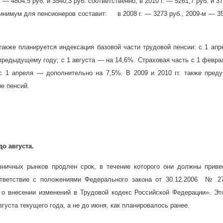
. — 4804,5 руб. и 3540,3 руб. соответственно; в
2010 г
. — 5261,7 руб. и 3
инимум для пенсионеров составит:
в
2008 г
. — 3273 руб., 2009-м — 35
акже планируется индексация базовой части трудовой пенсии: с 1 ап
предыдущему году; с 1 августа — на 14,6%. Страховая часть с 1 февр
с 1 апреля — дополнительно на 7,5%. В 2009 и 2010 гг. также пред
е пенсий.
о августа.
ничных рынков продлен срок, в течение которого они должны приве
тветствие с положениями Федерального закона от 30.12.2006
№ 27
 о внесении изменений в Трудовой кодекс Российской Федерации». Э
вгуста текущего года, а не до июня, как планировалось ранее.