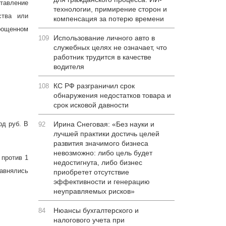
ставление
технологии, примирение сторон и
ства или
компенсация за потерю времени
рощенном
Использование личного авто в
109
служебных целях не означает, что
работник трудится в качестве
водителя
КС РФ разграничил срок
108
обнаружения недостатков товара и
срок исковой давности
рд руб. В
Ирина Снеговая: «Без науки и
92
лучшей практики достичь целей
развития значимого бизнеса
невозможно: либо цель будет
 против 1
недостигнута, либо бизнес
равнялись
приобретет отсутствие
эффективности и генерацию
неуправляемых рисков»
Нюансы бухгалтерского и
84
налогового учета при