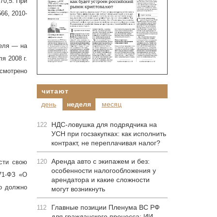
770,5. При
66, 2010-
реля — на
аля
2008 г
.
усмотрено
читают
день
неделя
месяц
НДС-ловушка для подрядчика на
122
УСН при госзакупках: как исполнить
контракт, не переплачивая налог?
Аренда авто с экипажем и без:
120
сти свою
особенности налогообложения у
1-ФЗ «О
арендатора и какие сложности
то должно
могут возникнуть
Главные позиции Пленума ВС РФ
112
для гражданского процесса: ИИ-