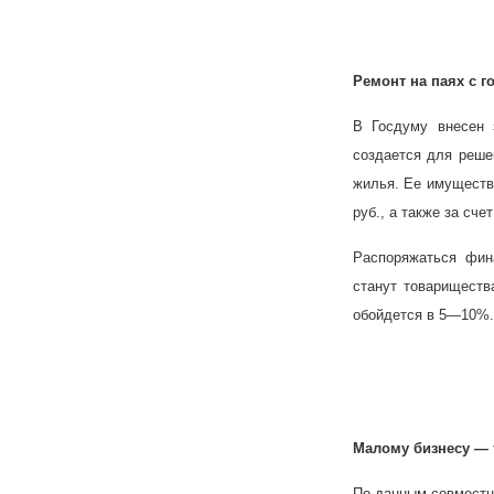
Ремонт на паях с г
В Госдуму внесен 
создается для реше
жилья. Ее имуществ
руб., а также за сч
Распоряжаться фин
станут товариществ
обойдется в 5—10%.
Малому бизнесу — 
По данным совместн