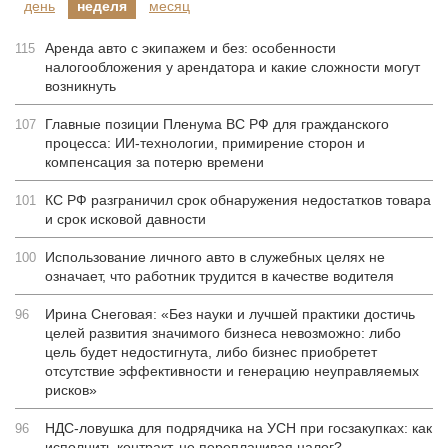
день
неделя
месяц
Аренда авто с экипажем и без: особенности
115
налогообложения у арендатора и какие сложности могут
возникнуть
Главные позиции Пленума ВС РФ для гражданского
107
процесса: ИИ-технологии, примирение сторон и
компенсация за потерю времени
КС РФ разграничил срок обнаружения недостатков товара
101
и срок исковой давности
Использование личного авто в служебных целях не
100
означает, что работник трудится в качестве водителя
Ирина Снеговая: «Без науки и лучшей практики достичь
96
целей развития значимого бизнеса невозможно: либо
цель будет недостигнута, либо бизнес приобретет
отсутствие эффективности и генерацию неуправляемых
рисков»
НДС-ловушка для подрядчика на УСН при госзакупках: как
96
исполнить контракт, не переплачивая налог?