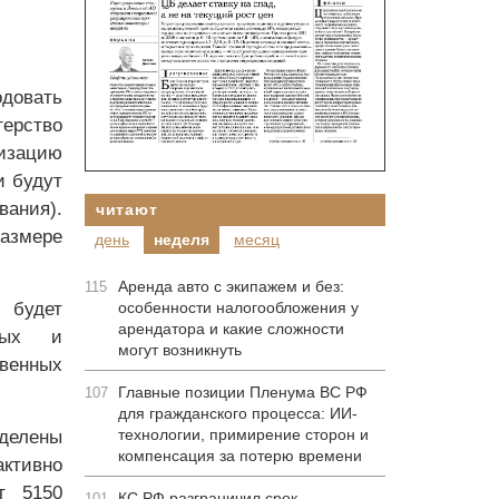
довать
ерство
изацию
и будут
вания).
читают
размере
день
неделя
месяц
Аренда авто с экипажем и без:
115
 будет
особенности налогообложения у
арендатора и какие сложности
ных и
могут возникнуть
венных
Главные позиции Пленума ВС РФ
107
для гражданского процесса: ИИ-
технологии, примирение сторон и
ыделены
компенсация за потерю времени
ктивно
т 5150
КС РФ разграничил срок
101