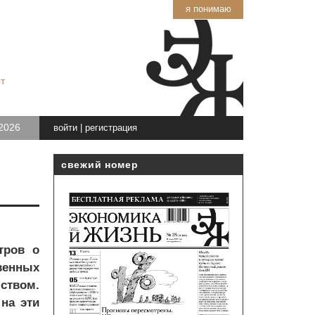
я понимаю
т
2026
войти
|
регистрация
свежий номер
тров о
венных
ством.
на эти