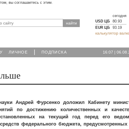
йтом, вы соглашаетесь с этим.
сегодня
USD ЦБ
80.93
EUR ЦБ
93.19
калькулятор валю
|
16:07
|
06.08.
У
ЛИЧНОЕ
ПОДПИСКА
ольше
науки Андрей Фурсенко доложил Кабинету минис
иятий по достижению количественных и качест
 установленных на текущий год перед его ведом
редств федерального бюджета, предусмотренных 