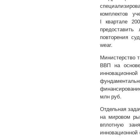
специализиров
комплектов уч
I квартале 20
предоставить 
повторения су
wear.
Министерство т
ВВП на основе
инновационн
фундаментальны
финансирование
млн руб.
Отдельная зада
на мировом ры
вплотную зан
инновационной 