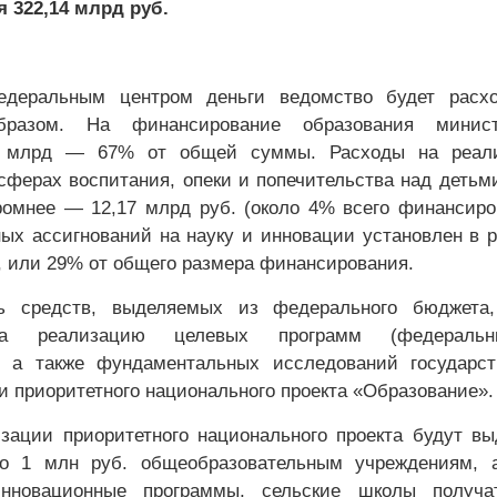
я 322,14 млрд руб.
деральным центром деньги ведомство будет расхо
разом. На финансирование образования минист
,3 млрд — 67% от общей суммы. Расходы на реал
сферах воспитания, опеки и попечительства над детьм
ромнее — 12,17 млрд руб. (около 4% всего финансиро
х ассигнований на науку и инновации установлен в 
., или 29% от общего размера финансирования.
ь средств, выделяемых из федерального бюджета,
на реализацию целевых программ (федераль
, а также фундаментальных исследований государст
и приоритетного национального проекта «Образование».
зации приоритетного национального проекта будут в
по 1 млн руб. общеобразовательным учреждениям, а
нновационные программы, сельские школы получа