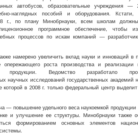
анных автобусов, образовательные учреждения — 
ебно-наглядных пособий и оборудования. Кстати,
08 г., по плану Минобрнауки, всем школам должн
лицензионное программное обеспечение, чтобы из
дебных процессов по искам компаний — разработчик
акже намерено увеличить вклад науки и инноваций в 
 опережающего роста производства и реализации 
ой продукции. Ведомство разработало прог
х научных исследований государственных академий н
 которой в 2008 г. только федеральный центр выделит
ча — повышение удельного веса наукоемкой продукции
нке и улучшение ее структуры. Минобрнауки также 
яться формированием основных элементов национ
системы.