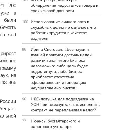
21 200
обнаружения недостатков товара и
срок исковой давности
 уже в
ы были
Использование личного авто в
100
бежать
служебных целях не означает, что
работник трудится в качестве
ов soft
водителя
Ирина Снеговая: «Без науки и
96
прирост
лучшей практики достичь целей
именно
развития значимого бизнеса
невозможно: либо цель будет
рамму
недостигнута, либо бизнес
аук, на
приобретет отсутствие
 43 366
эффективности и генерацию
неуправляемых рисков»
НДС-ловушка для подрядчика на
96
 России
УСН при госзакупках: как исполнить
обещает
контракт, не переплачивая налог?
альной
Нюансы бухгалтерского и
77
налогового учета при