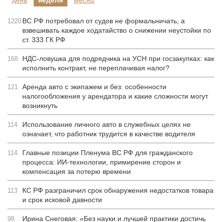
день
неделя
месяц
ВС РФ потребовал от судов не формальничать, а
1220
взвешивать каждое ходатайство о снижении неустойки по
ст. 333 ГК РФ
НДС-ловушка для подрядчика на УСН при госзакупках: как
168
исполнить контракт, не переплачивая налог?
Аренда авто с экипажем и без: особенности
121
налогообложения у арендатора и какие сложности могут
возникнуть
Использование личного авто в служебных целях не
114
означает, что работник трудится в качестве водителя
Главные позиции Пленума ВС РФ для гражданского
114
процесса: ИИ-технологии, примирение сторон и
компенсация за потерю времени
КС РФ разграничил срок обнаружения недостатков товара
113
и срок исковой давности
Ирина Снеговая: «Без науки и лучшей практики достичь
98