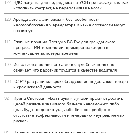
НДС-ловушка для подрядчика на УСН при госзакупках: как
122
исполнить контракт, не переплачивая налог?
Аренда авто с экипажем и без: особенности
120
налогообложения у арендатора и какие сложности могут
возникнуть
Главные позиции Пленума ВС РФ для гражданского
112
процесса: ИИ-технологии, примирение сторон и
компенсация за потерю времени
Использование личного авто в служебных целях не
109
означает, что работник трудится в качестве водителя
КС РФ разграничил срок обнаружения недостатков товара
108
и срок исковой давности
Ирина Снеговая: «Без науки и лучшей практики достичь
92
целей развития значимого бизнеса невозможно: либо
цель будет недостигнута, либо бизнес приобретет
отсутствие эффективности и генерацию неуправляемых
рисков»
Нюансы бухгалтерского и налогового учета при
84