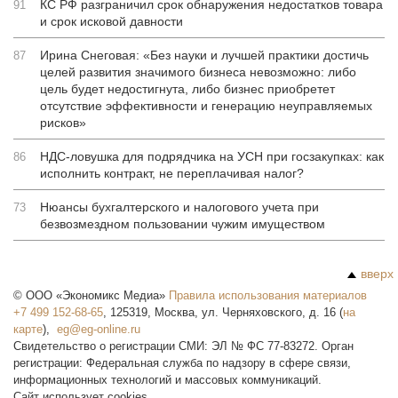
КС РФ разграничил срок обнаружения недостатков товара
91
и срок исковой давности
Ирина Снеговая: «Без науки и лучшей практики достичь
87
целей развития значимого бизнеса невозможно: либо
цель будет недостигнута, либо бизнес приобретет
отсутствие эффективности и генерацию неуправляемых
рисков»
НДС-ловушка для подрядчика на УСН при госзакупках: как
86
исполнить контракт, не переплачивая налог?
Нюансы бухгалтерского и налогового учета при
73
безвозмездном пользовании чужим имуществом
вверх
©
ООО «Экономикс Медиа»
Правила использования материалов
+7 499 152-68-65
,
125319
,
Москва
,
ул. Черняховского, д. 16
(
на
карте
),
Свидетельство о регистрации СМИ: ЭЛ № ФС 77-83272. Орган
регистрации: Федеральная служба по надзору в сфере связи,
информационных технологий и массовых коммуникаций.
Сайт использует cookies.