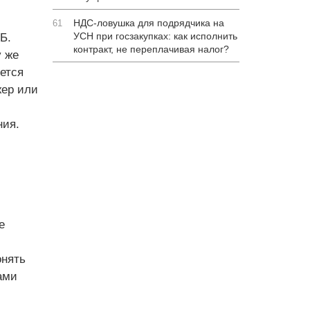
НДС-ловушка для подрядчика на
61
УСН при госзакупках: как исполнить
Б.
контракт, не переплачивая налог?
у же
ется
жер или
ния.
е
онять
ами