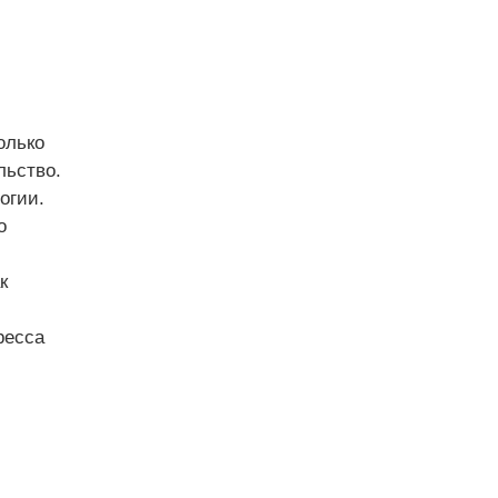
олько
льство.
огии.
о
к
ресса