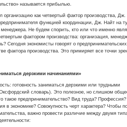
льство» называется прибылью.
л организацию как четвертый фактор производства, Дж. 
предпринимателя функцией координации, Дж. Найт на т
 менеджера. Не будем спорить, кто или что именно явля
четвертым фактором производства: организация, менед
ь? Сегодня экономисты говорят о предпринимательских
тве фактора производства. Это примиряет все точки зре
аниматься дерзкими начинаниями»
сть: готовность заниматься дерзкими или трудными
Оксфордский словарь). Это полезное, но слишком обще
то такое предпринимательство? Вид труда? Профессия?
ия в экономике? Совокупность черт характера? Чтобы п
мательства, важно провести различие между двумя тип
деятельности: