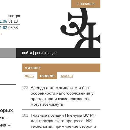
я понимаю
завтра
1.06
81.13
1.62
93.58
т
войти
|
регистрация
читают
день
неделя
месяц
Аренда авто с экипажем и без:
123
особенности налогообложения у
арендатора и какие сложности
могут возникнуть
торых
Главные позиции Пленума ВС РФ
101
их –
для гражданского процесса: ИИ-
их –
технологии, примирение сторон и