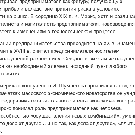
сматривал предпринимателя как фигуру, получающую
 прибыли вследствие принятия риска в условиях
и на рынке. В середине ХIХ в. К. Маркс, хотя и различа
италиста и капиталиста-предпринимателя, нововведения
всего к изменениям в технологическом процессе.
ании предпринимательства приходится на ХХ в. Знаме
мит в ХVIII в. считал предпринимателя носителем
«нарушений равновесия». Сегодня те же самые наруше
я как необходимый элемент, исходный пункт любого
развития.
мериканского ученого Й. Шумпетера проявился в том, ч
 зачатках массового экономического новаторства он уви
предпринимателя как главного агента экономического ра
роко понимал роль предпринимателя как человека,
особностью «осуществления новых комбинаций», уме
то делают другие... и не так, как делают другие», «плыт
.