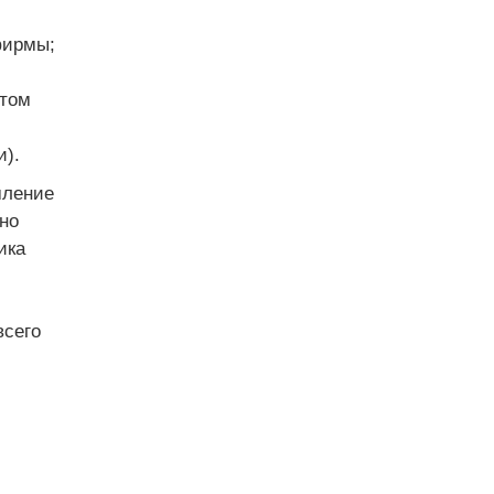
фирмы;
 том
и).
мление
но
ика
всего