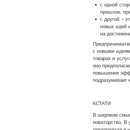
с одной сто
прошлое, пр
с другой – э
новых идей и
на достижен
Предпринимател
с новыми идеям
товарах и услуг
оно предполага
повышение эфф
подразумевает 
КСТАТИ
В широком смыс
новаторство. В 
предприятия в 