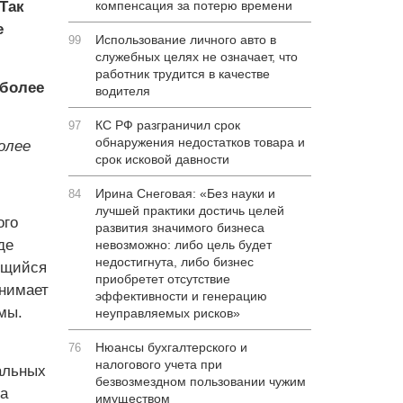
Так
компенсация за потерю времени
е
Использование личного авто в
99
служебных целях не означает, что
работник трудится в качестве
 более
водителя
КС РФ разграничил срок
97
обнаружения недостатков товара и
олее
срок исковой давности
Ирина Снеговая: «Без науки и
84
лучшей практики достичь целей
ого
развития значимого бизнеса
де
невозможно: либо цель будет
недостигнута, либо бизнес
ющийся
приобретет отсутствие
инимает
эффективности и генерацию
мы.
неуправляемых рисков»
Нюансы бухгалтерского и
76
налогового учета при
альных
безвозмездном пользовании чужим
а
имуществом