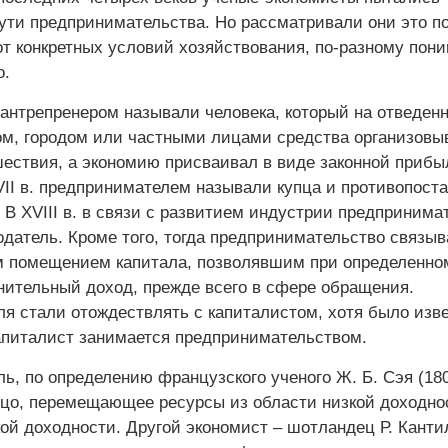
сути предпринимательства. Но рассматривали они это п
от конкретных условий хозяйствования, по-разному пон
о.
 антрепренером называли человека, который на отведен
ом, городом или частными лицами средства организовы
шествия, а экономию присваивал в виде законной прибы
VII в. предпринимателем называли купца и противопост
 В ХVIII в. в связи с развитием индустрии предпринима
одатель. Кроме того, тогда предпринимательство связы
м помещением капитала, позволявшим при определенно
нительный доход, прежде всего в сфере обращения.
я стали отождествлять с капиталистом, хотя было изве
капиталист занимается предпринимательством.
, по определению французского ученого Ж. Б. Сэя (1803
ицо, перемещающее ресурсы из области низкой доходно
кой доходности. Другой экономист – шотландец Р. Канти