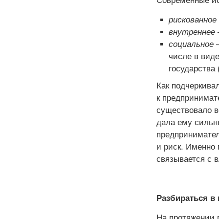
Современные ис
рискованное
внутреннее
социальное
–
числе в вид
государства 
Как подчеркива
к предпринимат
существовало вс
дала ему сильны
предпринимател
и риск. Именно
связывается с 
Разбираться в
На протяжении 