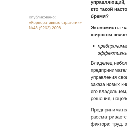
управляющий, м
кто такой нас
бремя?
опубликовано:
«Корпоративные стратегии»
Экономисты ча
№48 (9262) 2008
широком значе
предпринима
эффективные
Владелец небол
предпринимател
управления сво
заказа новых к
его владельцем
решения, нацел
Предпринимател
рассматриваетс
фактора: труд,