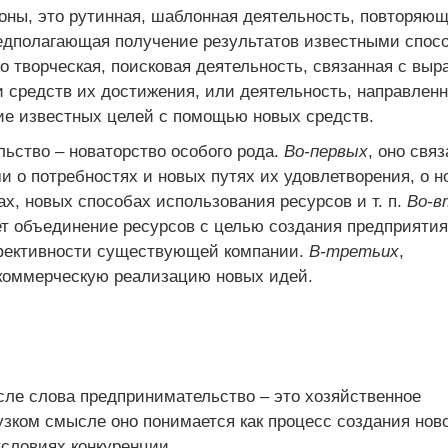
роны, это рутинная, шаблонная деятельность, повторяю
едполагающая получение результатов известными спос
то творческая, поисковая деятельность, связанная с выр
 средств их достижения, или деятельность, направлен
ие известных целей с помощью новых средств.
ьство – новаторство особого рода.
Во-первых
, оно связ
и о потребностях и новых путях их удовлетворения, о н
ах, новых способах использования ресурсов и т. п.
Во-в
ет объединение ресурсов с целью создания предприятия
ективности существующей компании.
В-третьих
,
коммерческую реализацию новых идей.
ле слова предпринимательство – это хозяйственное
узком смысле оно понимается как процесс создания нов
условиях конкуренции.