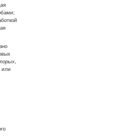
щая
обами;
аботкой
ная
ано
овых
торых
,
 или
ого