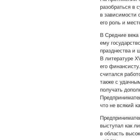
разобраться в 
в зависимости 
его роль и мест
В Средние века
ему государств
празднества и 
В литературе Х
его финансисту.
считался работ
также с удачны
получать допол
Предпринимател
что не всякий 
Предприниматель
выступал как л
в область высо