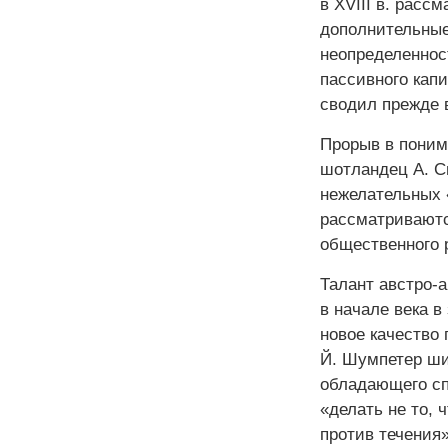
в ХVIII в. рас
дополнительные
неопределенност
пассивного кап
сводил прежде 
Прорыв в поним
шотландец А. С
нежелательных 
рассматриваютс
общественного 
Талант австро-а
в начале века в
новое качество 
Й. Шумпетер ши
обладающего сп
«делать не то, ч
против течения»