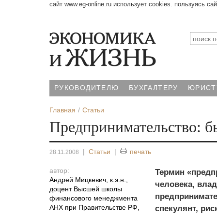
сайт www.eg-online.ru использует cookies. пользуясь са
РУКОВОДИТЕЛЮ
БУХГАЛТЕРУ
ЮРИСТ
Главная
Статьи
Предпринимательство: бы
|
Статьи
|
печать
28.11.2008
автор:
Термин «предп
Андрей Мицкевич, к.э.н.,
человека, вла
доцент Высшей школы
предпринимател
финансового менеджмента
АНХ при Правительстве РФ
,
спекулянт, ри