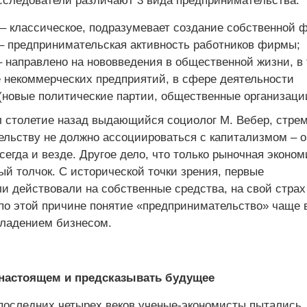
следователи различают 3 вида предпринимательства:
– классическое, подразумевает создание собственной 
– предпринимательская активность работников фирмы;
 направлено на нововведения в общественной жизни, в
е некоммерческих предприятий, в сфере деятельности
(новые политические партии, общественные организаци
л столетие назад выдающийся социолог М. Вебер, стре
ельству не должно ассоциироваться с капитализмом – о
егда и везде. Другое дело, что только рыночная эконом
й толчок. С исторической точки зрения, первые
и действовали на собственные средства, на свой страх
 по этой причине понятие «предпринимательство» чаще 
владением бизнесом.
 настоящем и предсказывать будущее
последних четырех веков ученые-экономисты пытались