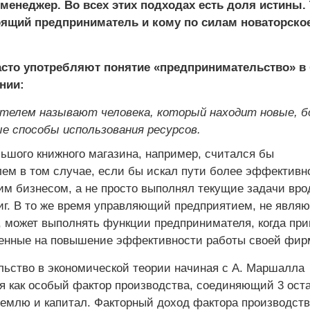
енеджер. Во всех этих подходах есть доля истины. 
тоящий предприниматель и кому по силам новаторско
сто употребляют понятие «предпринимательство» в
нии:
телем называют человека, который находит новые, б
 способы использования ресурсов.
ьшого книжного магазина, например, считался бы
ем в том случае, если бы искал пути более эффективн
им бизнесом, а не просто выполнял текущие задачи вро
ниг. В то же время управляющий предприятием, не явля
, может выполнять функции предпринимателя, когда пр
енные на повышение эффективности работы своей фир
ьство в экономической теории начиная с А. Маршалла
я как особый фактор производства, соединяющий 3 ост
 землю и капитал. Факторный доход фактора производств