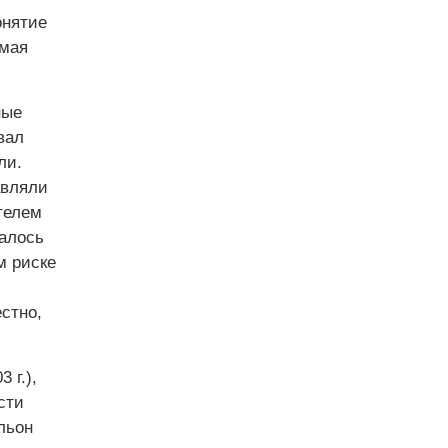
онятие
имая
ные
вал
ли.
авляли
телем
валось
м риске
стно,
 г.),
сти
льон