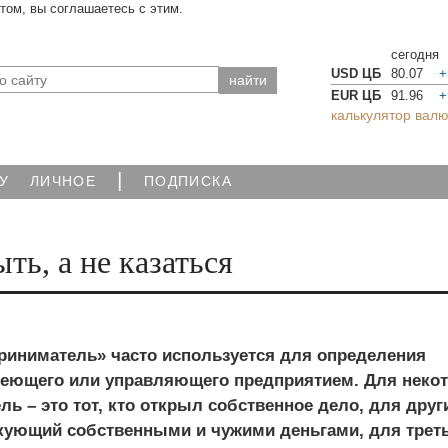
йтом, вы соглашаетесь с этим.
сегодня
USD ЦБ
80.07
+
EUR ЦБ
91.96
+
калькулятор валю
|
У
ЛИЧНОЕ
ПОДПИСКА
ть, а не казаться
риниматель» часто используется для определения
деющего или управляющего предприятием. Для неко
ь – это тот, кто открыл собственное дело, для друг
скующий собственными и чужими деньгами, для треть