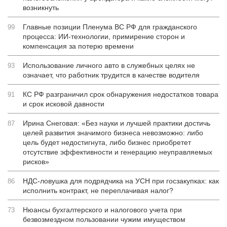
возникнуть
Главные позиции Пленума ВС РФ для гражданского
99
процесса: ИИ-технологии, примирение сторон и
компенсация за потерю времени
Использование личного авто в служебных целях не
93
означает, что работник трудится в качестве водителя
КС РФ разграничил срок обнаружения недостатков товара
91
и срок исковой давности
Ирина Снеговая: «Без науки и лучшей практики достичь
87
целей развития значимого бизнеса невозможно: либо
цель будет недостигнута, либо бизнес приобретет
отсутствие эффективности и генерацию неуправляемых
рисков»
НДС-ловушка для подрядчика на УСН при госзакупках: как
86
исполнить контракт, не переплачивая налог?
Нюансы бухгалтерского и налогового учета при
73
безвозмездном пользовании чужим имуществом