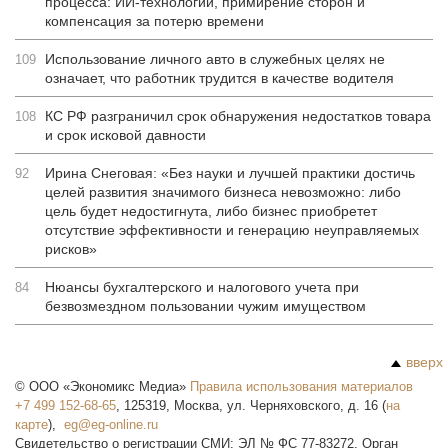
процесса: ИИ-технологии, примирение сторон и
компенсация за потерю времени
Использование личного авто в служебных целях не
109
означает, что работник трудится в качестве водителя
КС РФ разграничил срок обнаружения недостатков товара
108
и срок исковой давности
Ирина Снеговая: «Без науки и лучшей практики достичь
92
целей развития значимого бизнеса невозможно: либо
цель будет недостигнута, либо бизнес приобретет
отсутствие эффективности и генерацию неуправляемых
рисков»
Нюансы бухгалтерского и налогового учета при
84
безвозмездном пользовании чужим имуществом
вверх
©
ООО «Экономикс Медиа»
Правила использования материалов
+7 499 152-68-65
,
125319
,
Москва
,
ул. Черняховского, д. 16
(
на
карте
),
Свидетельство о регистрации СМИ: ЭЛ № ФС 77-83272. Орган