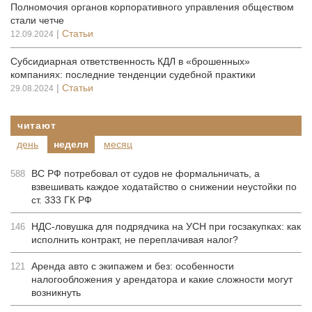
Полномочия органов корпоративного управления обществом
стали четче
|
Статьи
12.09.2024
Субсидиарная ответственность КДЛ в «брошенных»
компаниях: последние тенденции судебной практики
|
Статьи
29.08.2024
читают
день
неделя
месяц
ВС РФ потребовал от судов не формальничать, а
588
взвешивать каждое ходатайство о снижении неустойки по
ст. 333 ГК РФ
НДС-ловушка для подрядчика на УСН при госзакупках: как
146
исполнить контракт, не переплачивая налог?
Аренда авто с экипажем и без: особенности
121
налогообложения у арендатора и какие сложности могут
возникнуть