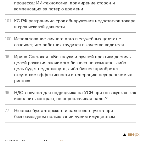
процесса: ИИ-технологии, примирение сторон и
компенсация за потерю времени
КС РФ разграничил срок обнаружения недостатков товара
101
и срок исковой давности
Использование личного авто в служебных целях не
100
означает, что работник трудится в качестве водителя
Ирина Снеговая: «Без науки и лучшей практики достичь
96
целей развития значимого бизнеса невозможно: либо
цель будет недостигнута, либо бизнес приобретет
отсутствие эффективности и генерацию неуправляемых
рисков»
НДС-ловушка для подрядчика на УСН при госзакупках: как
96
исполнить контракт, не переплачивая налог?
Нюансы бухгалтерского и налогового учета при
77
безвозмездном пользовании чужим имуществом
вверх