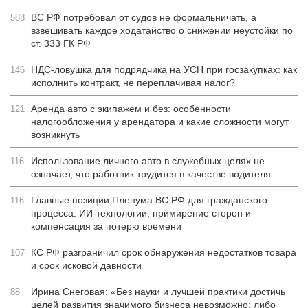
ВС РФ потребовал от судов не формальничать, а
588
взвешивать каждое ходатайство о снижении неустойки по
ст. 333 ГК РФ
НДС-ловушка для подрядчика на УСН при госзакупках: как
146
исполнить контракт, не переплачивая налог?
Аренда авто с экипажем и без: особенности
121
налогообложения у арендатора и какие сложности могут
возникнуть
Использование личного авто в служебных целях не
116
означает, что работник трудится в качестве водителя
Главные позиции Пленума ВС РФ для гражданского
116
процесса: ИИ-технологии, примирение сторон и
компенсация за потерю времени
КС РФ разграничил срок обнаружения недостатков товара
107
и срок исковой давности
Ирина Снеговая: «Без науки и лучшей практики достичь
88
целей развития значимого бизнеса невозможно: либо