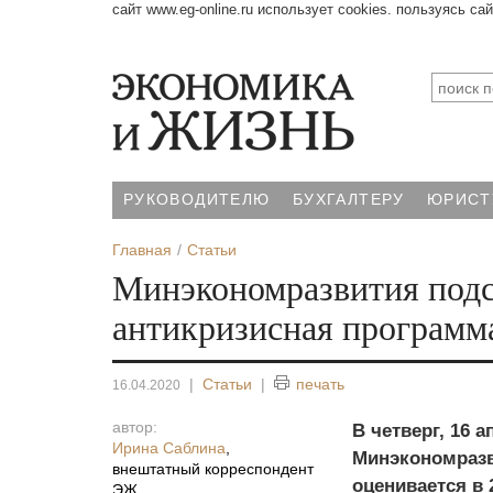
сайт www.eg-online.ru использует cookies. пользуясь са
РУКОВОДИТЕЛЮ
БУХГАЛТЕРУ
ЮРИСТ
Главная
Статьи
Минэкономразвития подсч
антикризисная программ
|
Статьи
|
печать
16.04.2020
автор:
В четверг, 16 
Ирина Саблина
,
Минэкономразв
внештатный корреспондент
оценивается в 
ЭЖ