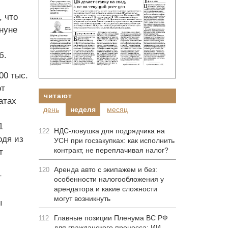
, что
нуне
б.
00 тыс.
от
читают
атах
день
неделя
месяц
1
НДС-ловушка для подрядчика на
122
одя из
УСН при госзакупках: как исполнить
контракт, не переплачивая налог?
т
Аренда авто с экипажем и без:
120
т
особенности налогообложения у
арендатора и какие сложности
могут возникнуть
ы
Главные позиции Пленума ВС РФ
112
для гражданского процесса: ИИ-