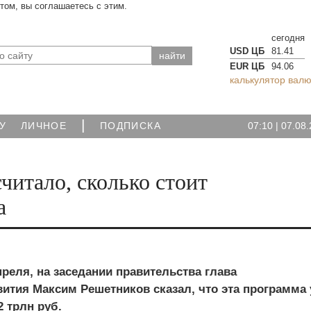
йтом, вы соглашаетесь с этим.
сегодня
USD ЦБ
81.41
EUR ЦБ
94.06
калькулятор валю
|
07:10
|
07.08.
У
ЛИЧНОЕ
ПОДПИСКА
итало, сколько стоит
а
апреля, на заседании правительства глава
ития Максим Решетников сказал, что эта программа 
2 трлн руб.