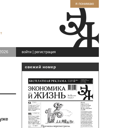
я понимаю
т
2026
войти
|
регистрация
свежий номер
уже