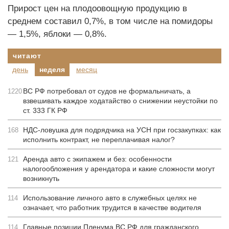
Прирост цен на плодоовощную продукцию в
среднем составил 0,7%, в том числе на помидоры
— 1,5%, яблоки — 0,8%.
читают
день
неделя
месяц
ВС РФ потребовал от судов не формальничать, а
1220
взвешивать каждое ходатайство о снижении неустойки по
ст. 333 ГК РФ
НДС-ловушка для подрядчика на УСН при госзакупках: как
168
исполнить контракт, не переплачивая налог?
Аренда авто с экипажем и без: особенности
121
налогообложения у арендатора и какие сложности могут
возникнуть
Использование личного авто в служебных целях не
114
означает, что работник трудится в качестве водителя
Главные позиции Пленума ВС РФ для гражданского
114