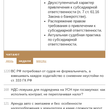
Двухступенчатый характер
привлечения к субсидиарной
ответственности (п. 7 ст. 61.16
Закона о банкротстве).
Распоряжение правом
требования о привлечении к
субсидиарной ответственности.
Актуальная судебная практика
по субсидиарной
ответственности.
читают
день
неделя
месяц
ВС РФ потребовал от судов не формальничать, а
1220
взвешивать каждое ходатайство о снижении неустойки по
ст. 333 ГК РФ
НДС-ловушка для подрядчика на УСН при госзакупках: как
168
исполнить контракт, не переплачивая налог?
Аренда авто с экипажем и без: особенности
121
налогообложения у арендатора и какие сложности могут