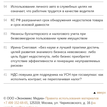
Использование личного авто в служебных целях не
94
означает, что работник трудится в качестве водителя
КС РФ разграничил срок обнаружения недостатков товара
94
и срок исковой давности
Нюансы бухгалтерского и налогового учета при
83
безвозмездном пользовании чужим имуществом
Ирина Снеговая: «Без науки и лучшей практики достичь
81
целей развития значимого бизнеса невозможно: либо
цель будет недостигнута, либо бизнес приобретет
отсутствие эффективности и генерацию неуправляемых
рисков»
НДС-ловушка для подрядчика на УСН при госзакупках: как
41
исполнить контракт, не переплачивая налог?
вверх
©
ООО «Экономикс Медиа»
Правила использования материалов
+7 499 152-68-65
,
125319
,
Москва
,
ул. Черняховского, д. 16
(
на