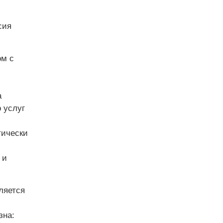
сия
ом с
а
 услуг
тически
 и
ляется
зна: