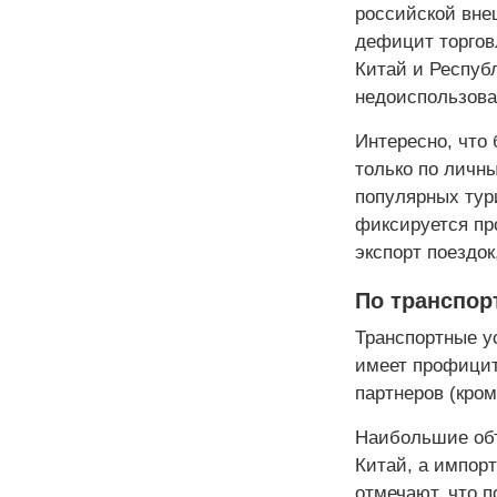
российской вне
дефицит торгов
Китай и Респуб
недоиспользова
Интересно, что
только по личны
популярных тури
фиксируется п
экспорт поездок
По транспор
Транспортные ус
имеет профицит
партнеров (кром
Наибольшие объ
Китай, а импор
отмечают, что 