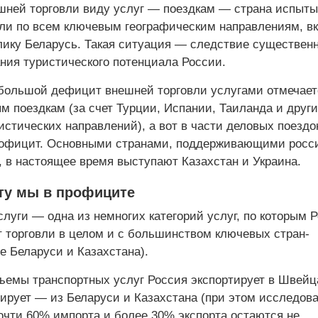
шней торговли виду услуг — поездкам — страна испыты
ли по всем ключевым географическим направлениям, в
лику Беларусь. Такая ситуация — следствие существенн
ния туристического потенциала России.
 большой дефицит внешней торговли услугами отмечает
м поездкам (за счет Турции, Испании, Таиланда и друг
стических направлений), а вот в части деловых поездо
рофицит. Основными странами, поддерживающими росс
, в настоящее время выступают Казахстан и Украина.
ту мы в профиците
луги — одна из немногих категорий услуг, по которым 
 торговли в целом и с большинством ключевых стран-
е Беларуси и Казахстана).
емы транспортных услуг Россия экспортирует в Швейц
тирует — из Беларуси и Казахстана (при этом исследов
почти 60% импорта и более 30% экспорта остаются не