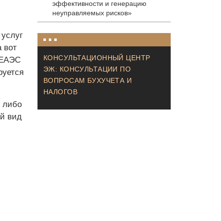
эффективности и генерацию
неуправляемых рисков»
 услуг
 вот
КОНСУЛЬТАЦИОННЫЙ ЦЕНТР
 ЕАЭС
ЭЖ: КОНСУЛЬТАЦИИ ПО
руется
ВОПРОСАМ БУХУЧЕТА И
НАЛОГОВ
 либо
й вид