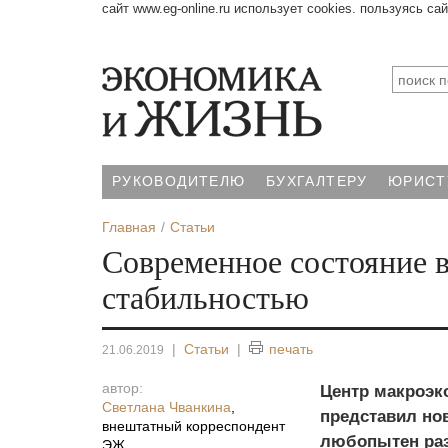
сайт www.eg-online.ru использует cookies. пользуясь са
РУКОВОДИТЕЛЮ
БУХГАЛТЕРУ
ЮРИСТ
Главная
Статьи
Современное состояние 
стабильностью
|
Статьи
|
печать
21.06.2019
автор:
Центр макроэк
Светлана Чванкина
,
представил но
внештатный корреспондент
любопытен разд
ЭЖ