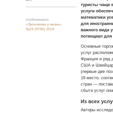
туристы чаще е
услуги обеспе
математики ус
опубликовано:
для иностранн
«Экономика и жизнь»
№24 (9790) 2019
важного вида у
потенциал для 
Основные торго
услуг располож
Франция и ряд д
США и Швейцари
(первые две поз
19 место, соотв
стран — поставщ
сбыта услуг она
Из всех усл
Авторы исследо