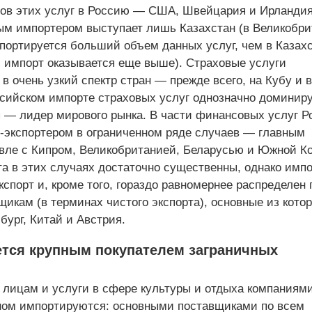
ров этих услуг в Россию — США, Швейцария и Ирландия
м импортером выступает лишь Казахстан (в Великобри
портируется больший объем данных услуг, чем в Казахс
м импорт оказывается еще выше). Страховые услуги
в очень узкий спектр стран — прежде всего, на Кубу и в
ссийском импорте страховых услуг однозначно доминир
 — лидер мирового рынка. В части финансовых услуг Р
о-экспортером в ограниченном ряде случаев — главным
овле с Кипром, Великобританией, Беларусью и Южной Ко
а в этих случаях достаточно существенны, однако импо
спорт и, кроме того, гораздо равномернее распределен 
щикам (в терминах чистого экспорта), основные из кото
ург, Китай и Австрия.
ется крупным покупателем заграничных
 лицам и услуги в сфере культуры и отдыха компаниями
ном импортируются: основными поставщиками по всем