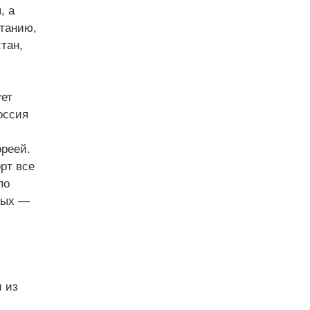
, а
танию,
тан,
ует
оссия
реей.
рт все
по
рых —
 из