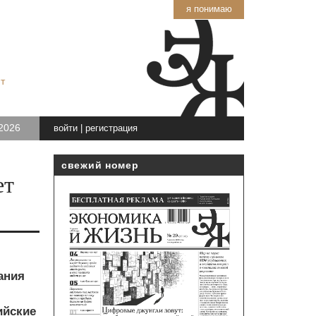
я понимаю
т
2026
войти
|
регистрация
свежий номер
ет
ания
ийские