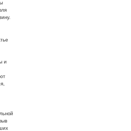
мы
оля
вину.
атье
ы и
ают
я,
альной
рыв
йших