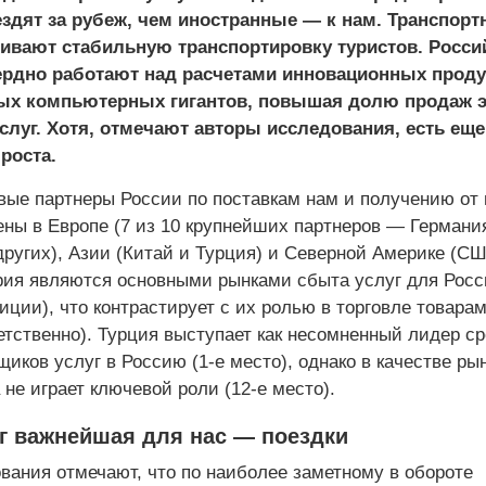
здят за рубеж, чем иностранные — к нам. Транспор
чивают стабильную транспортировку туристов. Росси
ердно работают над расчетами инновационных проду
ых компьютерных гигантов, повышая долю продаж э
слуг. Хотя, отмечают авторы исследования, есть еще
роста.
вые партнеры России по поставкам нам и получению от 
ены в Европе (7 из 10 крупнейших партнеров — Германи
ругих), Азии (Китай и Турция) и Северной Америке (СШ
я являются основными рынками сбыта услуг для Росс
иции), что контрастирует с их ролью в торговле товарам
етственно). Турция выступает как несомненный лидер с
иков услуг в Россию (1-е место), однако в качестве ры
 не играет ключевой роли (12-е место).
уг важнейшая для нас — поездки
вания отмечают, что по наиболее заметному в обороте