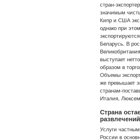
стран-экспорте
значимым чисты
Кипр и США экс
однако при это
экспортируются 
Беларусь. В ро
Великобритания
выступает нетт
образом в торг
Объемы экспорт
же превышает эк
странам-постав
Италия, Люксемб
Страна оста
развлечений
Услуги частным
России в основ