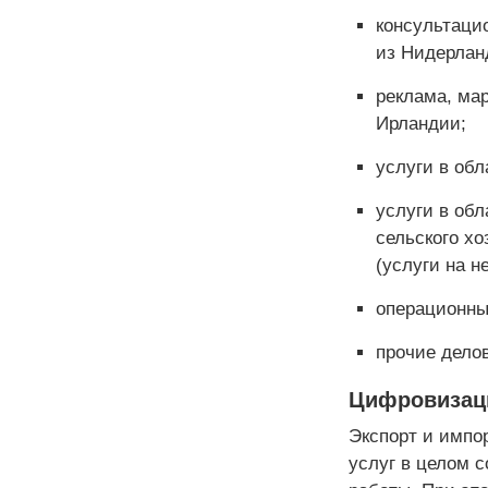
консультаци
из Нидерлан
реклама, ма
Ирландии;
услуги в об
услуги в обл
сельского х
(услуги на н
операционны
прочие дело
Цифровизаци
Экспорт и импо
услуг в целом 