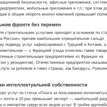
ационной безопасности, офисные приложения, систе
редприятиях, мобильные приложения и т.п.; при этом д
даж в общем обороте многих компаний превышает поло
ьном фронте без перемен
ля строительными услугами проходит в основном по ст
 в России», причем наибольшее отрицательное сальдо
му подвиду услуг зафиксировано с Турцией и Китаем, а
ожительное — с Францией (сюда отнесены также товар
етенные строительными предприятиями из Франции на
сии у резидентов). Отечественные предприятия оказыв
луги за рубежом в таких странах, как Беларусь, Румыни
пки интеллектуальной собственности
орт услуг по статье «Плата за пользование интеллекту
» почти в 10 раз превышает экспорт — наибольший раз
м и импортом среди всех видов услуг. В тройке крупне