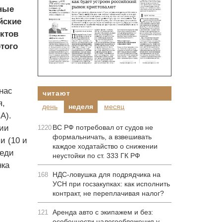
тные
йские
ктов
того
нас
читают
я,
день
неделя
месяц
А).
ии
ВС РФ потребовал от судов не
1220
формальничать, а взвешивать
и (10 и
каждое ходатайство о снижении
реди
неустойки по ст. 333 ГК РФ
нка
НДС-ловушка для подрядчика на
168
УСН при госзакупках: как исполнить
контракт, не переплачивая налог?
Аренда авто с экипажем и без:
121
особенности налогообложения у