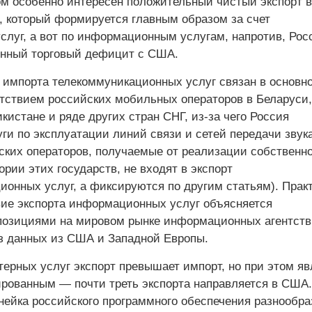
ом особенно интересен положительный чистый экспорт в
, который формируется главным образом за счет
слуг, а вот по информационным услугам, напротив, Рос
нный торговый дефицит с США.
импорта телекоммуникационных услуг связан в основн
тствием российских мобильных операторов в Беларуси,
кистане и ряде других стран СНГ, из-за чего Россия
ги по эксплуатации линий связи и сетей передачи звук
ских операторов, получаемые от реализации собственно
ории этих государств, не входят в экспорт
ионных услуг, а фиксируются по другим статьям). Прак
вие экспорта информационных услуг объясняется
озициями на мировом рынке информационных агентств
з данных из США и Западной Европы.
терных услуг экспорт превышает импорт, но при этом яв
ированным — почти треть экспорта направляется в США.
нейка российского программного обеспечения разнообра