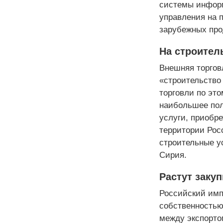
системы информ
управления на п
зарубежных про
На строител
Внешняя торгов
«строительство
торговли по это
наибольшее пол
услуги, приобр
территории Рос
строительные ус
Сирия.
Растут заку
Российский имп
собственностью
между экспорто