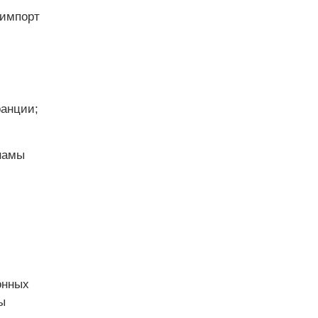
 импорт
ранции;
намы
онных
ы