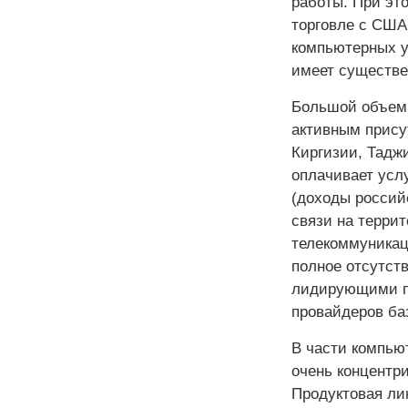
работы. При эт
торговле с США
компьютерных у
имеет существе
Большой объем 
активным прису
Киргизии, Таджи
оплачивает услу
(доходы россий
связи на террит
телекоммуникац
полное отсутст
лидирующими п
провайдеров ба
В части компью
очень концентр
Продуктовая ли