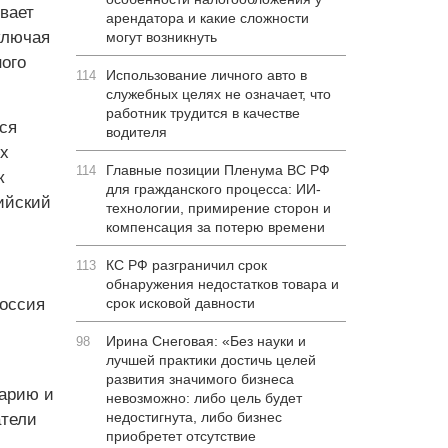
вает
арендатора и какие сложности
ключая
могут возникнуть
ого
Использование личного авто в
114
служебных целях не означает, что
работник трудится в качестве
ся
водителя
их
Главные позиции Пленума ВС РФ
114
к
для гражданского процесса: ИИ-
ийский
технологии, примирение сторон и
компенсация за потерю времени
КС РФ разграничил срок
113
обнаружения недостатков товара и
Россия
срок исковой давности
Ирина Снеговая: «Без науки и
98
лучшей практики достичь целей
развития значимого бизнеса
арию и
невозможно: либо цель будет
недостигнута, либо бизнес
атели
приобретет отсутствие