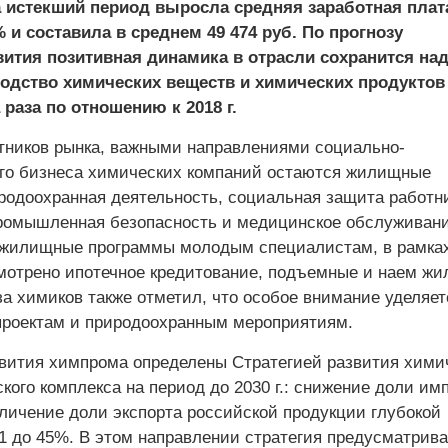
а истекший период выросла средняя заработная плат
% и составила в среднем 49 474 руб. По прогнозу
ития позитивная динамика в отрасли сохранится над
зводство химических веществ и химических продуктов
 раза по отношению к 2018 г.
тников рынка, важными направлениями социально-
го бизнеса химических компаний остаются жилищные
родоохранная деятельность, социальная защита работн
промышленная безопасность и медицинское обслуживание
 жилищные программы молодым специалистам, в рамка
мотрено ипотечное кредитование, подъемные и наем жи
а химиков также отметил, что особое внимание уделяет
проектам и природоохранным мероприятиям.
вития химпрома определены Стратегией развития хими
ого комплекса на период до 2030 г.: снижение доли имп
еличение доли экспорта российской продукции глубокой
21 до 45%. В этом направлении стратегия предусматрива