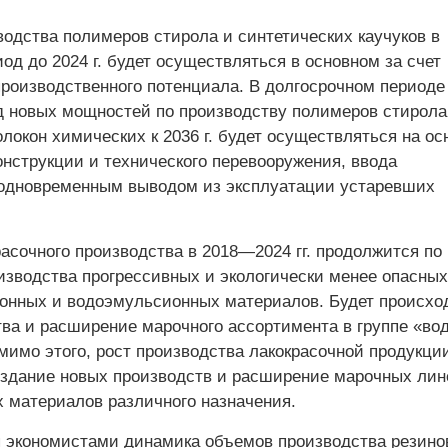
водства полимеров стирола и синтетических каучуков в
од до 2024 г. будет осуществляться в основном за счет
роизводственного потенциала. В долгосрочном периоде
д новых мощностей по производству полимеров стирола
локон химических к 2036 г. будет осуществляться на ос
онструкции и технического перевооружения, ввода
одновременным выводом из эксплуатации устаревших
асочного производства в 2018—2024 гг. продолжится по
изводства прогрессивных и экологически менее опасных
онных и водоэмульсионных материалов. Будет происхо
тва и расширение марочного ассортимента в группе «во
мимо этого, рост производства лакокрасочной продукци
оздание новых производств и расширение марочных лин
 материалов различного назначения.
 экономистами динамика объемов производства резино