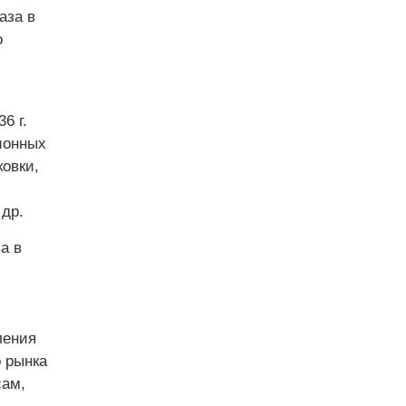
аза в
о
6 г.
ионных
ковки,
др.
а в
ления
 рынка
сам,