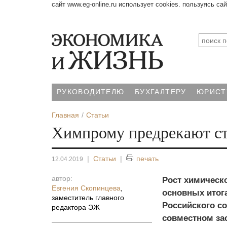
сайт www.eg-online.ru использует cookies. пользуясь са
РУКОВОДИТЕЛЮ
БУХГАЛТЕРУ
ЮРИСТ
Главная
Статьи
Химпрому предрекают с
|
Статьи
|
печать
12.04.2019
автор:
Рост химическо
Евгения Скопинцева
,
основных итога
заместитель главного
Российского со
редактора ЭЖ
совместном за