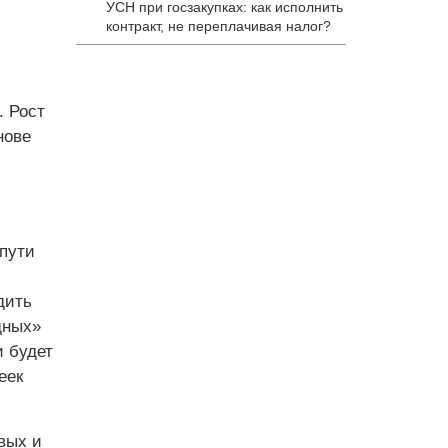
УСН при госзакупках: как исполнить
контракт, не переплачивая налог?
. Рост
нове
 пути
дить
дных»
и будет
еек
вых и