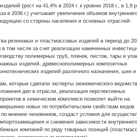
делий (рост на 41,4% в 2024 г. к уровню 2018 г., в 1,9 р
 раза в 2036 г.) учитывает увеличение объемов внутреннег
продукцию со стороны населения и основных отраслей-
ва резиновых и пластмассовых изделий в период до 203
н в том числе за счет реализации намеченных инвестиц
изводству полимерных труб, пленок, листов, тары и упа
нажных изделий, древеснополимерных композитных
зинотехнических изделий различного назначения, шин и 
ам, которые сделали эксперты экономического ведомств
оложения дел в отрасли, реализация перспективных
проектов в химическом комплексе позволит выйти на
овершенно новых по потребительским свойствам видов
, по мнению чиновников, создаст условия для осуществ
мпортозамещения и снижения зависимости внутреннего
убежных компаний по ряду товарных позиций (пластмас