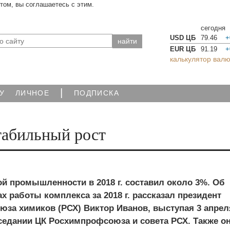
йтом, вы соглашаетесь с этим.
сегодня
USD ЦБ
79.46
+
EUR ЦБ
91.19
+
калькулятор валю
|
У
ЛИЧНОЕ
ПОДПИСКА
табильный рост
й промышленности в 2018 г. составил около 3%. Об
х работы комплекса за 2018 г. рассказал президент
юза химиков (РСХ) Виктор Иванов, выступая 3 апрел
седании ЦК Росхимпрофсоюза и совета РСХ. Также о