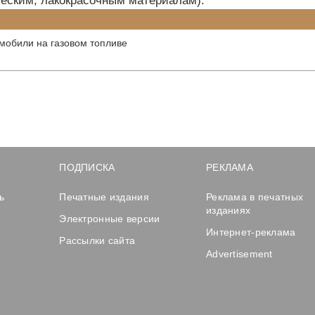
еским, лакокрасочным материалам).
омобили на газовом топливе
и
ПОДПИСКА
РЕКЛАМА
ь
Печатные издания
Реклама в печатных
изданиях
Электронные версии
Интернет-реклама
Рассылки сайта
Advertisement