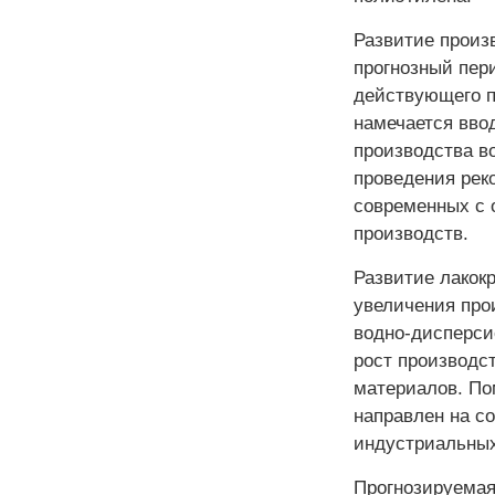
Развитие произ
прогнозный пери
действующего п
намечается вво
производства во
проведения рек
современных с 
производств.
Развитие лакокр
увеличения про
водно-дисперси
рост производс
материалов. По
направлен на с
индустриальных
Прогнозируемая