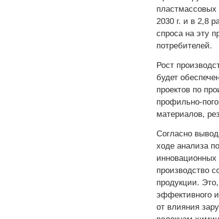
пластмассовых из
2030 г. и в 2,8
спроса на эту 
потребителей.
Рост производст
будет обеспече
проектов по про
профильно-пого
материалов, ре
Согласно вывод
ходе анализа п
инновационных 
производство с
продукции. Это
эффективного и
от влияния зар