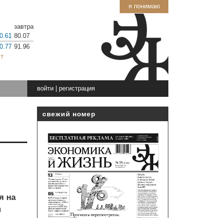
я понимаю
завтра
0.61
80.07
0.77
91.96
т
войти
|
регистрация
свежий номер
я на
н