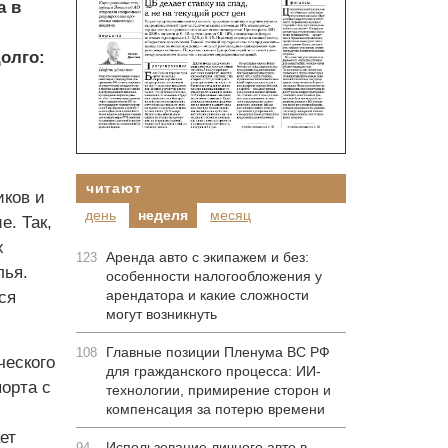
а в
олго:
читают
иков и
день
неделя
месяц
. Так,
х
Аренда авто с экипажем и без:
123
лья.
особенности налогообложения у
арендатора и какие сложности
ся
могут возникнуть
Главные позиции Пленума ВС РФ
108
ческого
для гражданского процесса: ИИ-
орта с
технологии, примирение сторон и
компенсация за потерю времени
ет
Использование личного авто в
94