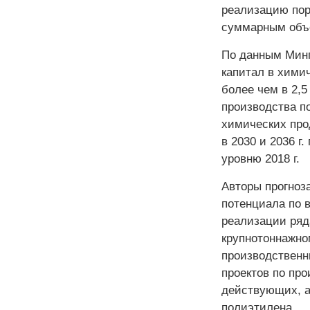
реализацию пор
суммарным объе
По данным Минп
капитал в хими
более чем в 2,5
производства п
химических прод
в 2030 и 2036 г.
уровню 2018 г.
Авторы прогноз
потенциала по 
реализации ряд
крупнотоннажно
производственн
проектов по пр
действующих, а
полиэтилена.