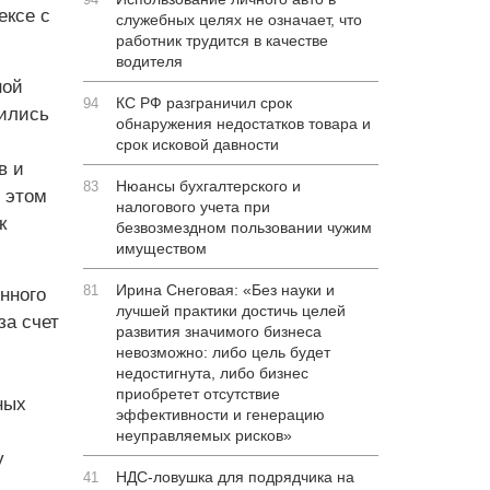
ексе с
служебных целях не означает, что
работник трудится в качестве
водителя
ной
КС РФ разграничил срок
94
чились
обнаружения недостатков товара и
срок исковой давности
в и
Нюансы бухгалтерского и
83
и этом
налогового учета при
к
безвозмездном пользовании чужим
имуществом
Ирина Снеговая: «Без науки и
81
нного
лучшей практики достичь целей
за счет
развития значимого бизнеса
невозможно: либо цель будет
недостигнута, либо бизнес
приобретет отсутствие
ных
эффективности и генерацию
неуправляемых рисков»
у
НДС-ловушка для подрядчика на
41