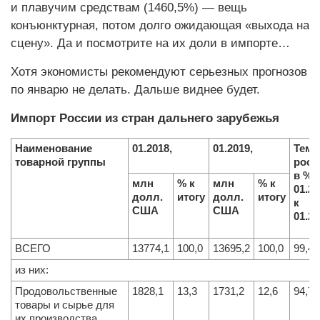
и плавучим средствам (1460,5%) — вещь
конъюнктурная, потом долго ожидающая «выхода на
сцену». Да и посмотрите на их доли в импорте…
Хотя экономисты рекомендуют серьезных прогнозов
по январю не делать. Дальше виднее будет.
Импорт России из стран дальнего зарубежья
Наименование
01.2018,
01.2019,
Темп
товарной группы
рост
в %,
млн
% к
млн
% к
01.2
долл.
итогу
долл.
итогу
к
США
США
01.2
ВСЕГО
13774,1
100,0
13695,2
100,0
99,4
из них:
Продовольственные
1828,1
13,3
1731,2
12,6
94,7
товары и сырье для
их производства