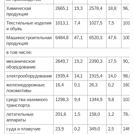
Химическая
2665,1
19,3
2578,4
18,8
96,7
продукция
Текстильные изделия
1013,1
7,4
1027,5
7,5
101,4
и обувь
Машиностроительная
6484,8
47,1
6520,3
47,6
100,5
продукция
в том числе:
механическое
2649,7
19,2
2390,3
17,5
90,2
оборудование
электрооборудование
1939,4
14,1
1915,4
14,0
98,8
железнодорожные
16,4
0,1
26,3
0,2
160,4
локомотивы
средства наземного
1298,3
9,4
1344,9
9,8
103,6
транспорта
летательные
201,6
1,5
158,0
1,2
78,4
аппараты
суда и плавучие
23,9
0,2
349,0
2,5
1460,