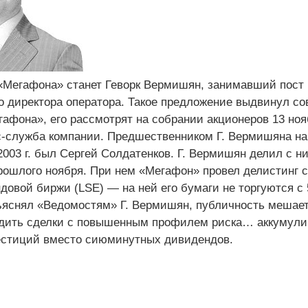
«Мегафона» станет Геворк Вермишян, занимавший пост
о директора оператора. Такое предложение выдвинул со
афона», его рассмотрят на собрании акционеров 13 ноя
-служба компании. Предшественником Г. Вермишяна на
2003 г. был Сергей Солдатенков. Г. Вермишян делил с н
рошлого ноября. При нем «Мегафон» провел делистинг с
довой биржи (LSE) — на ней его бумаги не торгуются с 
бъяснял «Ведомостям» Г. Вермишян, публичность мешае
дить сделки с повышенным профилем риска… аккумули
естиций вместо сиюминутных дивидендов.