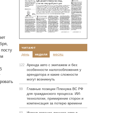
вет
бря,
читают
 посту
день
неделя
месяц
им
Аренда авто с экипажем и без:
122
5
особенности налогообложения у
арендатора и какие сложности
т
могут возникнуть
ровать
Главные позиции Пленума ВС РФ
99
для гражданского процесса: ИИ-
технологии, примирение сторон и
компенсация за потерю времени
Использование личного авто в
93