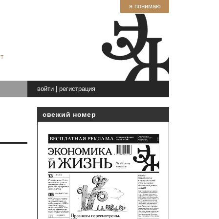
я понимаю
т
войти
|
регистрация
свежий номер