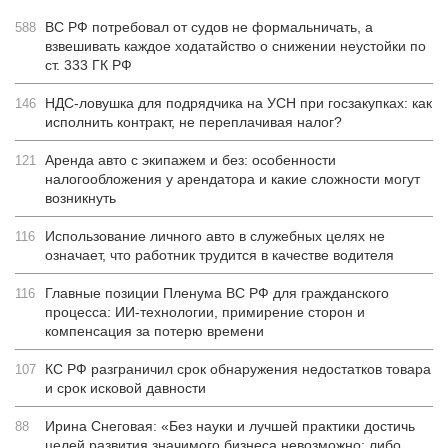
ВС РФ потребовал от судов не формальничать, а
588
взвешивать каждое ходатайство о снижении неустойки по
ст. 333 ГК РФ
НДС-ловушка для подрядчика на УСН при госзакупках: как
146
исполнить контракт, не переплачивая налог?
Аренда авто с экипажем и без: особенности
121
налогообложения у арендатора и какие сложности могут
возникнуть
Использование личного авто в служебных целях не
116
означает, что работник трудится в качестве водителя
Главные позиции Пленума ВС РФ для гражданского
116
процесса: ИИ-технологии, примирение сторон и
компенсация за потерю времени
КС РФ разграничил срок обнаружения недостатков товара
107
и срок исковой давности
Ирина Снеговая: «Без науки и лучшей практики достичь
88
целей развития значимого бизнеса невозможно: либо