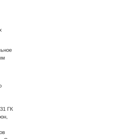
х
льное
ым
о
31 ГК
он,
ов