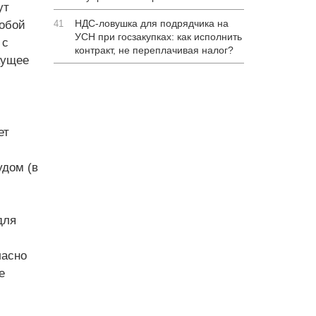
ут
НДС-ловушка для подрядчика на
собой
41
УСН при госзакупках: как исполнить
 с
контракт, не переплачивая налог?
кущее
ет
дом (в
для
ласно
е