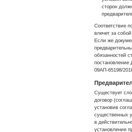
сторон долж
предваритель
Соответствие п
влечет за собой
Если же докуме
предварительным
обязанностей с
постановление 
09АП-65198/2016
Предварител
Существует сло
договор (соглаш
установив согл
существенных ус
в действительн
установление п