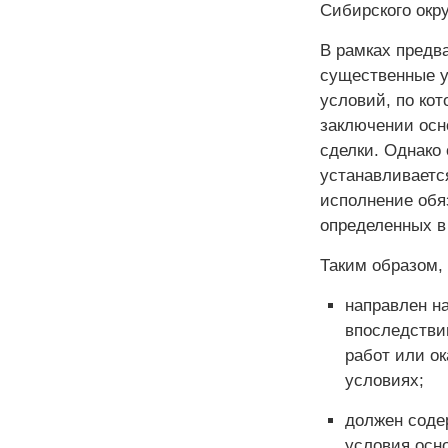
Сибирского окру
В рамках предв
существенные у
условий, по ко
заключении осн
сделки. Однако 
устанавливаетс
исполнение обя
определенных в
Таким образом,
направлен н
впоследстви
работ или ок
условиях;
должен соде
условия осно