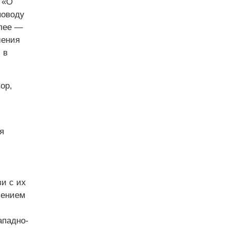
«О
поводу
алее —
шения
 в
ор,
я
и с их
лением
ападно-