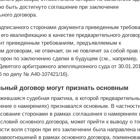
но быть достигнуто соглашение при заключении
ного договора.
одписанного сторонами документа приведенным требов
 его квалификацию в качестве предварительного договор
нт приведенным требованиям, предъявляемым к
 договорам, не отвечает, он не повлечет за собой прав 
торон по заключению сделки в будущем (см., например,
Девятого арбитражного апелляционного суда от 30.01.2
 по делу № А40-107421/16).
ьный договор могут признать основным
жившаяся судебная практика, в которой предварительн
ение о намерениях) признавался основным. В частности
асование сторонами в рамках соглашения о намерениях 
ловий основного договора, может прийти к выводу о то
ости воля сторон при его заключении была направлена н
равоотношений в рамках основного договора, поименова