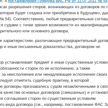
 п. 4
постановления Пленума ВАС РФ от 11.07.2011 № 54
осах разрешения споров, возникающих из договоров по 
которая будет создана или приобретена в будущем», д
№ 54). Соответственно, любые предварительные согла
я судами с точки зрения возможности их квалификации
рительного или основного договора.
е характеристики, различающие предварительный догов
ор и иные письменные доказательства, договором не
ор устанавливает предмет и иные существенные услови
 обязанности сторон по ее исполнению, а также
ь за неисполнение или ненадлежащее исполнение своих
ледует отметить судебную практику, в которой
е договоры признавались судом незаключенными в связ
в качестве основных договоров (смешанных) и установ
ия соглашения сторон по существенным условиям
го вида договора (см., например, постановление ФАС З