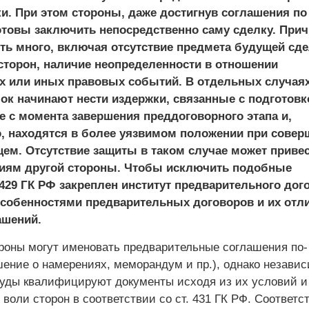
и. При этом стороны, даже достигнув соглашения по
отовы заключить непосредственно саму сделку. При
ть много, включая отсутствие предмета будущей сде
сторон, наличие неопределенности в отношении
ех или иных правовых событий. В отдельных случая
ок начинают нести издержки, связанные с подготовк
е с момента завершения преддоговорного этапа и,
о, находятся в более уязвимом положении при совер
ем. Отсутствие защиты в таком случае может привес
иям другой стороны. Чтобы исключить подобные
. 429 ГК РФ закреплен институт предварительного дог
особенностями предварительных договоров и их отл
ашений.
ороны могут именовать предварительные соглашения по-
шение о намерениях, меморандум и пр.), однако независ
уды квалифицируют документы исходя из их условий и
воли сторон в соответствии со ст. 431 ГК РФ. Соответс