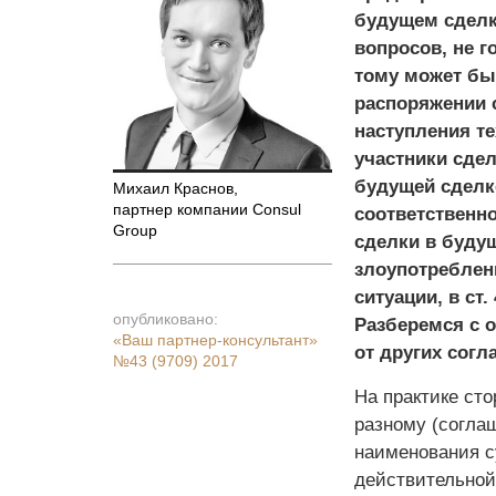
будущем сделк
вопросов, не г
тому может бы
распоряжении 
наступления т
участники сдел
будущей сделк
Михаил Краснов
,
партнер компании Consul
соответственн
Group
сделки в будущ
злоупотреблен
ситуации, в ст
опубликовано:
Разберемся с 
«Ваш партнер-консультант»
от других согл
№43 (9709) 2017
На практике ст
разному (согла
наименования с
действительной 