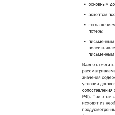
основным до
акцептом по
соглашением
потерь;
письменным 
волеизъявле
письменным 
Важно отметить
рассматриваемы
значения содер
условия договор
сопоставления 
РФ). При этом 
исходят из нео
предусмотренны