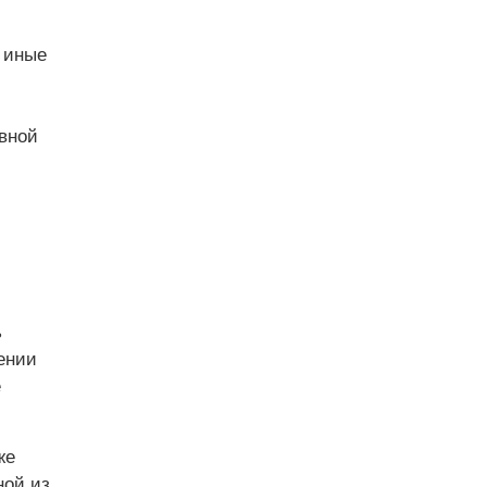
 иные
вной
ь
ении
е
же
ной из