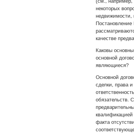
(см., например,
некоторых вопр
недвижимости, 
Постановление 
рассматриваютс
качестве предва
Каковы основны
основной догов
являющиеся?
Основной догов
сделки, права и
ответственност
обязательств. С
предварительны
квалификацией 
факта отсутств
соответствующе