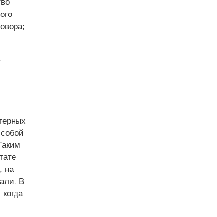
тво
ого
овора;
,
ктерных
 собой
Таким
тате
, на
али. В
 когда