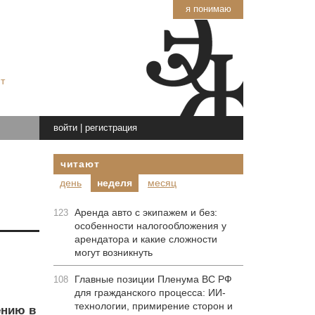
я понимаю
т
войти
|
регистрация
читают
день
неделя
месяц
Аренда авто с экипажем и без:
123
особенности налогообложения у
арендатора и какие сложности
могут возникнуть
Главные позиции Пленума ВС РФ
108
для гражданского процесса: ИИ-
технологии, примирение сторон и
ению в