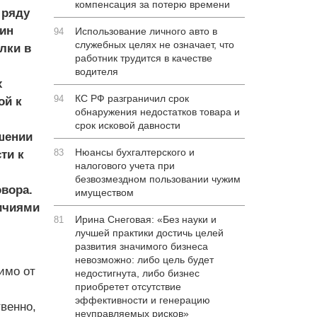
компенсация за потерю времени
 ряду
чин
Использование личного авто в
94
служебных целях не означает, что
лки в
работник трудится в качестве
водителя
х
КС РФ разграничил срок
94
ой к
обнаружения недостатков товара и
срок исковой давности
шении
Нюансы бухгалтерского и
83
ти к
налогового учета при
безвозмездном пользовании чужим
овора.
имуществом
ичиями
Ирина Снеговая: «Без науки и
81
лучшей практики достичь целей
развития значимого бизнеса
невозможно: либо цель будет
имо от
недостигнута, либо бизнес
приобретет отсутствие
эффективности и генерацию
твенно,
неуправляемых рисков»