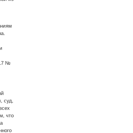
аниям
а.
и
017 №
ый
, суд,
всех
м, что
а
нного